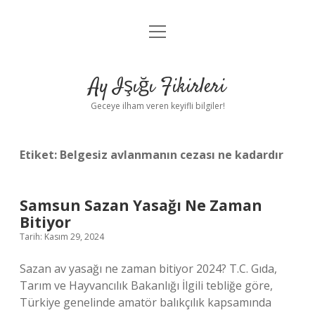
menüyü
Anasayfa
aç
Gizlilik Politikası
Ay Işığı Fikirleri
Yasal Uyarı
Geceye ilham veren keyifli bilgiler!
Hakkımızda
Etiket:
Belgesiz avlanmanın cezası ne kadardır
Samsun Sazan Yasağı Ne Zaman
Bitiyor
Tarih: Kasım 29, 2024
Sazan av yasağı ne zaman bitiyor 2024? T.C. Gıda,
Tarım ve Hayvancılık Bakanlığı İlgili tebliğe göre,
Türkiye genelinde amatör balıkçılık kapsamında