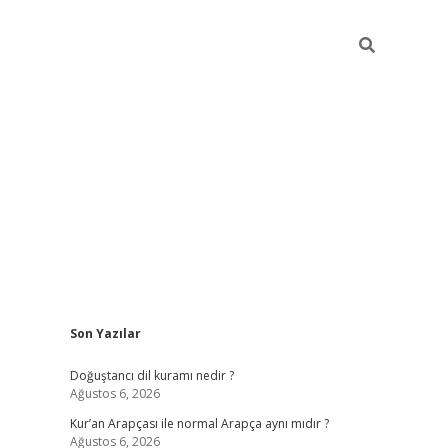
Sidebar
Son Yazılar
grand opera bah
Doğuştancı dil kuramı nedir ?
Ağustos 6, 2026
Kur’an Arapçası ile normal Arapça aynı mıdır ?
Ağustos 6, 2026