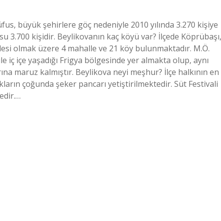
fus, büyük şehirlere göç nedeniyle 2010 yılında 3.270 kişiye
 3.700 kişidir. Beylikovanın kaç köyü var? İlçede Köprübaşı
lesi olmak üzere 4 mahalle ve 21 köy bulunmaktadır. M.Ö.
 ile iç içe yaşadığı Frigya bölgesinde yer almakta olup, aynı
arına maruz kalmıştır. Beylikova neyi meşhur? İlçe halkının en
ların çoğunda şeker pancarı yetiştirilmektedir. Süt Festivali
edir.…