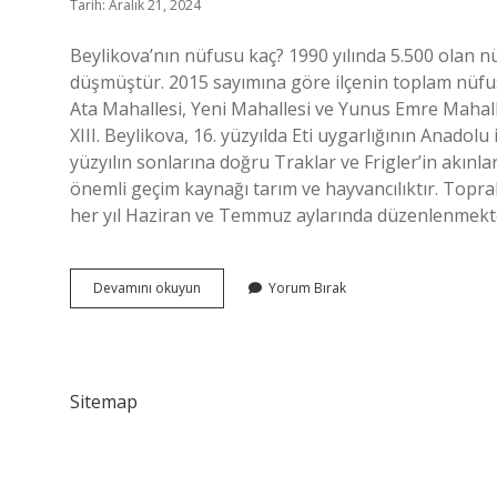
Tarih: Aralık 21, 2024
Beylikova’nın nüfusu kaç? 1990 yılında 5.500 olan nü
düşmüştür. 2015 sayımına göre ilçenin toplam nüfusu
Ata Mahallesi, Yeni Mahallesi ve Yunus Emre Mahal
XIII. Beylikova, 16. yüzyılda Eti uygarlığının Anadolu
yüzyılın sonlarına doğru Traklar ve Frigler’in akınl
önemli geçim kaynağı tarım ve hayvancılıktır. Toprak
her yıl Haziran ve Temmuz aylarında düzenlenmekt
Beylikova
Devamını okuyun
Yorum Bırak
Ne
Zaman
Ilçe
Oldu
Sitemap