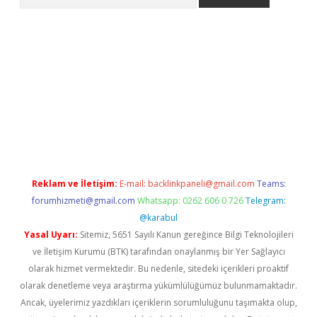
pera bahis
Reklam ve İletişim:
E-mail:
backlinkpaneli@gmail.com
Teams:
forumhizmeti@gmail.com
Whatsapp: 0262 606 0 726
Telegram:
@karabul
Yasal Uyarı:
Sitemiz, 5651 Sayılı Kanun gereğince Bilgi Teknolojileri
ve İletişim Kurumu (BTK) tarafından onaylanmış bir Yer Sağlayıcı
olarak hizmet vermektedir. Bu nedenle, sitedeki içerikleri proaktif
olarak denetleme veya araştırma yükümlülüğümüz bulunmamaktadır.
Ancak, üyelerimiz yazdıkları içeriklerin sorumluluğunu taşımakta olup,