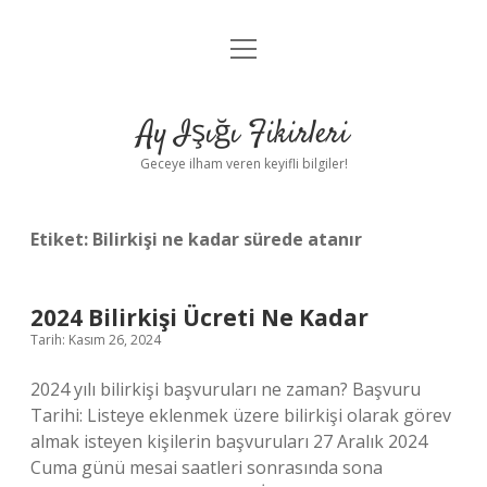
menüyü
Anasayfa
aç
Gizlilik Politikası
Ay Işığı Fikirleri
Yasal Uyarı
Geceye ilham veren keyifli bilgiler!
Hakkımızda
Etiket:
Bilirkişi ne kadar sürede atanır
2024 Bilirkişi Ücreti Ne Kadar
Tarih: Kasım 26, 2024
2024 yılı bilirkişi başvuruları ne zaman? Başvuru
Tarihi: Listeye eklenmek üzere bilirkişi olarak görev
almak isteyen kişilerin başvuruları 27 Aralık 2024
Cuma günü mesai saatleri sonrasında sona