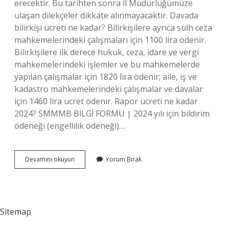
erecektir. Bu tarihten sonra İl Müdürlüğümüze
ulaşan dilekçeler dikkate alınmayacaktır. Davada
bilirkişi ücreti ne kadar? Bilirkişilere ayrıca sulh ceza
mahkemelerindeki çalışmaları için 1100 lira ödenir.
Bilirkişilere ilk derece hukuk, ceza, idare ve vergi
mahkemelerindeki işlemler ve bu mahkemelerde
yapılan çalışmalar için 1820 lira ödenir; aile, iş ve
kadastro mahkemelerindeki çalışmalar ve davalar
için 1460 lira ücret ödenir. Rapor ücreti ne kadar
2024? SMMMB BİLGİ FORMU | 2024 yılı için bildirim
ödeneği (engellilik ödeneği)…
2024
Devamını okuyun
Yorum Bırak
Bilirkişi
Ücreti
Ne
Kadar
Sitemap