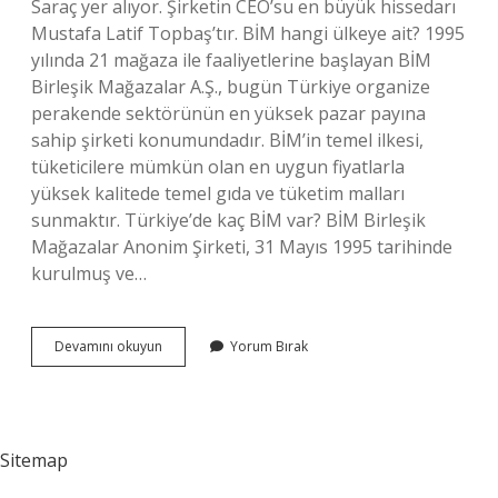
Saraç yer alıyor. Şirketin CEO’su en büyük hissedarı
Mustafa Latif Topbaş’tır. BİM hangi ülkeye ait? 1995
yılında 21 mağaza ile faaliyetlerine başlayan BİM
Birleşik Mağazalar A.Ş., bugün Türkiye organize
perakende sektörünün en yüksek pazar payına
sahip şirketi konumundadır. BİM’in temel ilkesi,
tüketicilere mümkün olan en uygun fiyatlarla
yüksek kalitede temel gıda ve tüketim malları
sunmaktır. Türkiye’de kaç BİM var? BİM Birleşik
Mağazalar Anonim Şirketi, 31 Mayıs 1995 tarihinde
kurulmuş ve…
Bi̇Min
Devamını okuyun
Yorum Bırak
Kaç
Tane
Sahibi
Var
Sitemap