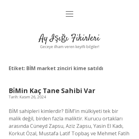
menüyü
Anasayfa
aç
Gizlilik Politikası
Ay Işığı Fikirleri
Yasal Uyarı
Geceye ilham veren keyifli bilgiler!
Hakkımızda
Etiket:
BİM market zinciri kime satıldı
Bi̇Min Kaç Tane Sahibi Var
Tarih: Kasım 26, 2024
BİM sahipleri kimlerdir? BİM’in mülkiyeti tek bir
malik değil, birden fazla maliktir. Kurucu ortakları
arasında Cüneyd Zapsu, Aziz Zapsu, Yasin El Kadı,
Korkut Özal, Mustafa Latif Topbaş ve Mehmet Fatih