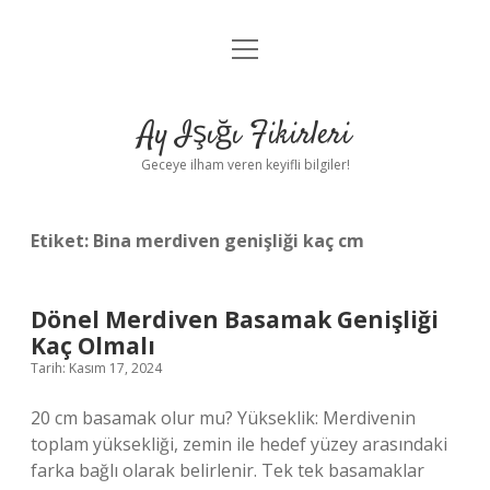
menüyü
Anasayfa
aç
Gizlilik Politikası
Ay Işığı Fikirleri
Yasal Uyarı
Geceye ilham veren keyifli bilgiler!
Hakkımızda
Etiket:
Bina merdiven genişliği kaç cm
Dönel Merdiven Basamak Genişliği
Kaç Olmalı
Tarih: Kasım 17, 2024
20 cm basamak olur mu? Yükseklik: Merdivenin
toplam yüksekliği, zemin ile hedef yüzey arasındaki
farka bağlı olarak belirlenir. Tek tek basamaklar