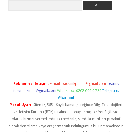
Arama
pera bahis
Reklam ve İletişim:
E-mail:
backlinkpaneli@gmail.com
Teams:
forumhizmeti@gmail.com
Whatsapp: 0262 606 0 726
Telegram:
@karabul
Yasal Uyarı:
Sitemiz, 5651 Sayılı Kanun gereğince Bilgi Teknolojileri
ve İletişim Kurumu (BTK) tarafından onaylanmış bir Yer Sağlayıcı
olarak hizmet vermektedir. Bu nedenle, sitedeki içerikleri proaktif
olarak denetleme veya araştırma yükümlülüğümüz bulunmamaktadır.