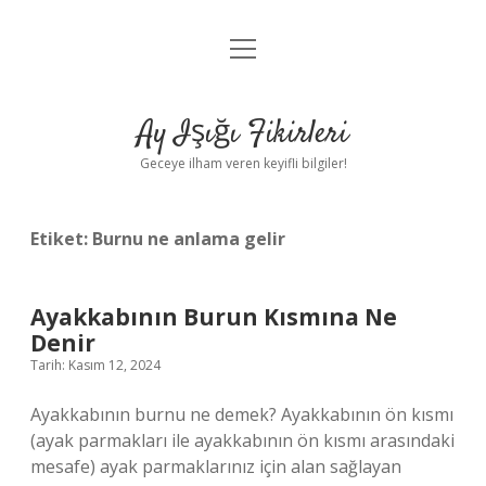
menüyü
Anasayfa
aç
Gizlilik Politikası
Ay Işığı Fikirleri
Yasal Uyarı
Geceye ilham veren keyifli bilgiler!
Hakkımızda
Etiket:
Burnu ne anlama gelir
Ayakkabının Burun Kısmına Ne
Denir
Tarih: Kasım 12, 2024
Ayakkabının burnu ne demek? Ayakkabının ön kısmı
(ayak parmakları ile ayakkabının ön kısmı arasındaki
mesafe) ayak parmaklarınız için alan sağlayan