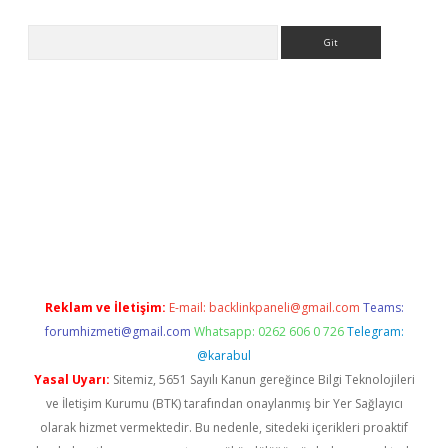
Arama
pera bahis
Reklam ve İletişim:
E-mail:
backlinkpaneli@gmail.com
Teams:
forumhizmeti@gmail.com
Whatsapp: 0262 606 0 726
Telegram:
@karabul
Yasal Uyarı:
Sitemiz, 5651 Sayılı Kanun gereğince Bilgi Teknolojileri
ve İletişim Kurumu (BTK) tarafından onaylanmış bir Yer Sağlayıcı
olarak hizmet vermektedir. Bu nedenle, sitedeki içerikleri proaktif