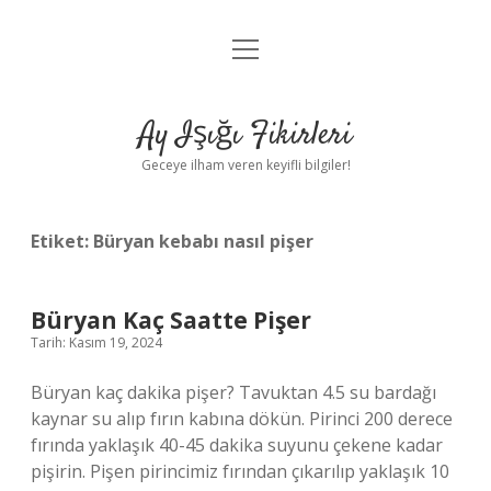
menüyü
Anasayfa
aç
Gizlilik Politikası
Ay Işığı Fikirleri
Yasal Uyarı
Geceye ilham veren keyifli bilgiler!
Hakkımızda
Etiket:
Büryan kebabı nasıl pişer
Büryan Kaç Saatte Pişer
Tarih: Kasım 19, 2024
Büryan kaç dakika pişer? Tavuktan 4.5 su bardağı
kaynar su alıp fırın kabına dökün. Pirinci 200 derece
fırında yaklaşık 40-45 dakika suyunu çekene kadar
pişirin. Pişen pirincimiz fırından çıkarılıp yaklaşık 10