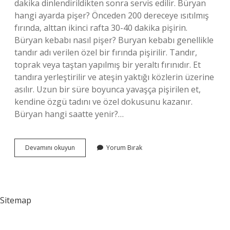
dakika dinlendirildikten sonra servis edilir. Büryan
hangi ayarda pişer? Önceden 200 dereceye ısıtılmış
fırında, alttan ikinci rafta 30-40 dakika pişirin.
Büryan kebabı nasıl pişer? Buryan kebabı genellikle
tandır adı verilen özel bir fırında pişirilir. Tandır,
toprak veya taştan yapılmış bir yeraltı fırınıdır. Et
tandıra yerleştirilir ve ateşin yaktığı közlerin üzerine
asılır. Uzun bir süre boyunca yavaşça pişirilen et,
kendine özgü tadını ve özel dokusunu kazanır.
Büryan hangi saatte yenir?…
Büryan
Devamını okuyun
Yorum Bırak
Kaç
Saatte
Pişer
Sitemap