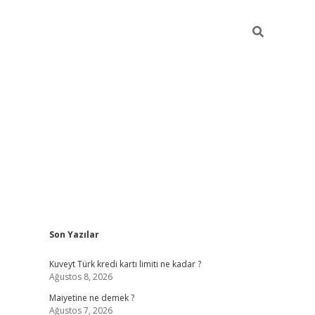
Sidebar
Son Yazılar
grand opera bah
Kuveyt Türk kredi kartı limiti ne kadar ?
Ağustos 8, 2026
Maiyetine ne demek ?
Ağustos 7, 2026