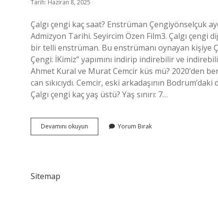
Tarih: Haziran 8, 2025
Çalgı çengi kaç saat? Enstrüman Çengiyönselçuk ayd
Admizyon Tarihi. Seyircim Özen Film3. Çalgı çengi diğer adı nedir? 
bir telli enstrüman. Bu enstrümanı oynayan kişiye Çengî (ﭼﻨﮕﻰ) denir. Çalgı çengi nereden izlenir?
Çengi: İKimiz” yapımını indirip indirebilir ve indirebi
Ahmet Kural ve Murat Cemcir küs mü? 2020’den ber
can sıkıcıydı. Cemcir, eski arkadaşının Bodrum’daki 
Çalgı çengi kaç yaş üstü? Yaş sınırı: 7…
Çalgı
Devamını okuyun
Yorum Bırak
Çengi
Kaç
Dakika
Sitemap