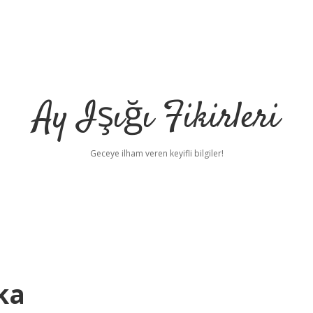
Ay Işığı Fikirleri
Geceye ilham veren keyifli bilgiler!
ka