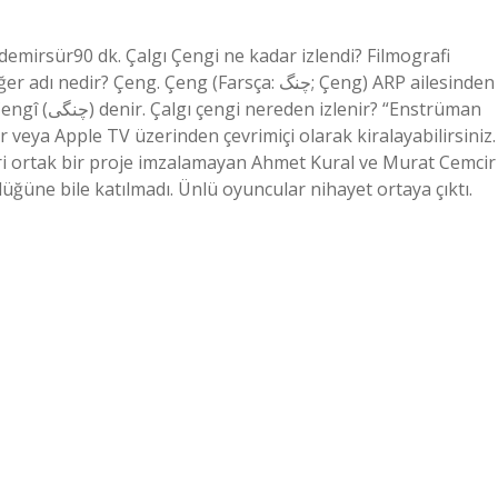
emirsür90 dk. Çalgı Çengi ne kadar izlendi? Filmografi
Çeng. Çeng (Farsça: ﭼﻨﮓ; Çeng) ARP ailesinden
 “Enstrüman
lir veya Apple TV üzerinden çevrimiçi olarak kiralayabilirsiniz.
i ortak bir proje imzalamayan Ahmet Kural ve Murat Cemcir
düğüne bile katılmadı. Ünlü oyuncular nihayet ortaya çıktı.