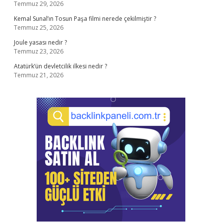
Temmuz 29, 2026
Kemal Sunal’ın Tosun Paşa filmi nerede çekilmiştir ?
Temmuz 25, 2026
Joule yasası nedir ?
Temmuz 23, 2026
Atatürk’ün devletcilik ilkesi nedir ?
Temmuz 21, 2026