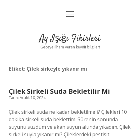
menüyü
Anasayfa
aç
Gizlilik Politikası
Ay Işığı Fikirleri
Yasal Uyarı
Geceye ilham veren keyifli bilgiler!
Hakkımızda
Etiket:
Çilek sirkeyle yıkanır mı
Çilek Sirkeli Suda Bekletilir Mi
Tarih: Aralık 10, 2024
Çilek sirkeli suda ne kadar bekletilmeli? Çilekleri 10
dakika sirkeli suda beklettim. Sürenin sonunda
suyunu süzdüm ve akan suyun altında yıkadım. Çilek
sirkeli suyla yıkanır mı? Çileklerdeki pestisit