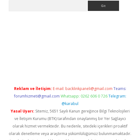
Arama
pera bahis
Reklam ve İletişim:
E-mail:
backlinkpaneli@gmail.com
Teams:
forumhizmeti@gmail.com
Whatsapp: 0262 606 0 726
Telegram:
@karabul
Yasal Uyarı:
Sitemiz, 5651 Sayılı Kanun gereğince Bilgi Teknolojileri
ve İletişim Kurumu (BTK) tarafından onaylanmış bir Yer Sağlayıcı
olarak hizmet vermektedir. Bu nedenle, sitedeki içerikleri proaktif
olarak denetleme veya araştırma yükümlülüğümüz bulunmamaktadır.