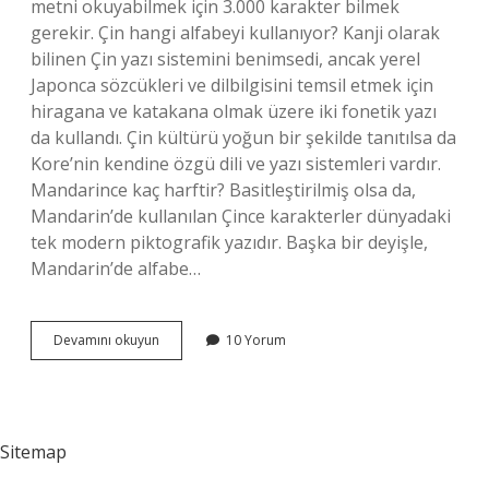
metni okuyabilmek için 3.000 karakter bilmek
gerekir. Çin hangi alfabeyi kullanıyor? Kanji olarak
bilinen Çin yazı sistemini benimsedi, ancak yerel
Japonca sözcükleri ve dilbilgisini temsil etmek için
hiragana ve katakana olmak üzere iki fonetik yazı
da kullandı. Çin kültürü yoğun bir şekilde tanıtılsa da
Kore’nin kendine özgü dili ve yazı sistemleri vardır.
Mandarince kaç harftir? Basitleştirilmiş olsa da,
Mandarin’de kullanılan Çince karakterler dünyadaki
tek modern piktografik yazıdır. Başka bir deyişle,
Mandarin’de alfabe…
Çinin
Devamını okuyun
10 Yorum
Kaç
Tane
Harfi
Vardır
Sitemap