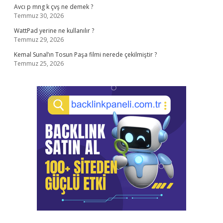
Avcı p mng k çvş ne demek ?
Temmuz 30, 2026
WattPad yerine ne kullanılır ?
Temmuz 29, 2026
Kemal Sunal’ın Tosun Paşa filmi nerede çekilmiştir ?
Temmuz 25, 2026