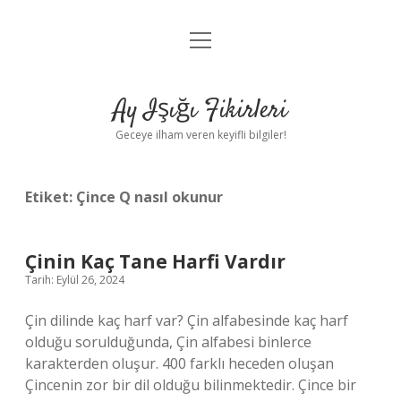
menüyü
Anasayfa
aç
Gizlilik Politikası
Ay Işığı Fikirleri
Yasal Uyarı
Geceye ilham veren keyifli bilgiler!
Hakkımızda
Etiket:
Çince Q nasıl okunur
Çinin Kaç Tane Harfi Vardır
Tarih: Eylül 26, 2024
Çin dilinde kaç harf var? Çin alfabesinde kaç harf
olduğu sorulduğunda, Çin alfabesi binlerce
karakterden oluşur. 400 farklı heceden oluşan
Çincenin zor bir dil olduğu bilinmektedir. Çince bir