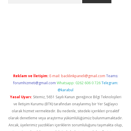
pera bahis
Reklam ve İletişim:
E-mail:
backlinkpaneli@gmail.com
Teams:
forumhizmeti@gmail.com
Whatsapp: 0262 606 0 726
Telegram:
@karabul
Yasal Uyarı:
Sitemiz, 5651 Sayılı Kanun gereğince Bilgi Teknolojileri
ve İletişim Kurumu (BTK) tarafından onaylanmış bir Yer Sağlayıcı
olarak hizmet vermektedir. Bu nedenle, sitedeki içerikleri proaktif
olarak denetleme veya araştırma yükümlülüğümüz bulunmamaktadır.
Ancak, üyelerimiz yazdıkları içeriklerin sorumluluğunu taşımakta olup,