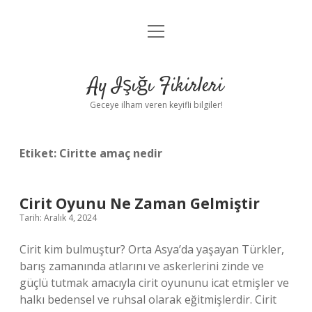
menüyü
Anasayfa
aç
Gizlilik Politikası
Ay Işığı Fikirleri
Yasal Uyarı
Geceye ilham veren keyifli bilgiler!
Hakkımızda
Etiket:
Ciritte amaç nedir
Cirit Oyunu Ne Zaman Gelmiştir
Tarih: Aralık 4, 2024
Cirit kim bulmuştur? Orta Asya’da yaşayan Türkler,
barış zamanında atlarını ve askerlerini zinde ve
güçlü tutmak amacıyla cirit oyununu icat etmişler ve
halkı bedensel ve ruhsal olarak eğitmişlerdir. Cirit