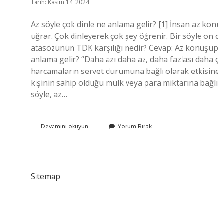
Tarih: Kasım 14, 2024
Az söyle çok dinle ne anlama gelir? [1] İnsan az kon
uğrar. Çok dinleyerek çok şey öğrenir. Bir söyle on d
atasözünün TDK karşılığı nedir? Cevap: Az konuşup 
anlama gelir? “Daha azı daha az, daha fazlası daha 
harcamaların servet durumuna bağlı olarak etkisine 
kişinin sahip olduğu mülk veya para miktarına bağlı o
söyle, az…
Önce
Devamını okuyun
Yorum Bırak
Düşün
Sonra
Söyle
Ne
Anlama
Sitemap
Gelir