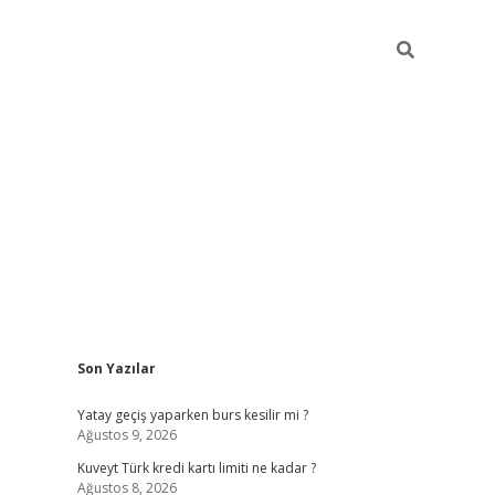
Sidebar
Son Yazılar
grand opera bah
Yatay geçiş yaparken burs kesilir mi ?
Ağustos 9, 2026
Kuveyt Türk kredi kartı limiti ne kadar ?
Ağustos 8, 2026