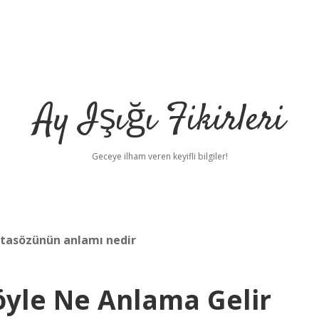
Ay Işığı Fikirleri
Geceye ilham veren keyifli bilgiler!
atasözünün anlamı nedir
yle Ne Anlama Gelir