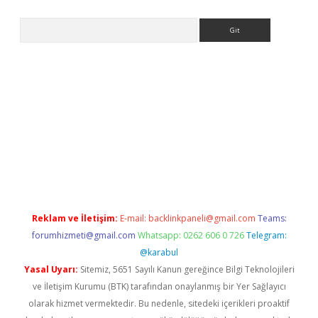
Arama
pera bahis
Reklam ve İletişim:
E-mail:
backlinkpaneli@gmail.com
Teams:
forumhizmeti@gmail.com
Whatsapp: 0262 606 0 726
Telegram:
@karabul
Yasal Uyarı:
Sitemiz, 5651 Sayılı Kanun gereğince Bilgi Teknolojileri
ve İletişim Kurumu (BTK) tarafından onaylanmış bir Yer Sağlayıcı
olarak hizmet vermektedir. Bu nedenle, sitedeki içerikleri proaktif