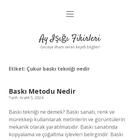
menüyü
Anasayfa
aç
Gizlilik Politikası
Ay Işığı Fikirleri
Yasal Uyarı
Geceye ilham veren keyifli bilgiler!
Hakkımızda
Etiket:
Çukur baskı tekniği nedir
Baskı Metodu Nedir
Tarih: Aralık 5, 2024
Baskı tekniği ne demek? Baskı sanatı, renk ve
mürekkep kullanılarak metinlerin ve görüntülerin
mekanik olarak yaratılmasıdır. Baskı sanatında
kopyalama ve çoğaltma işlevleri belirgindir. Baskı