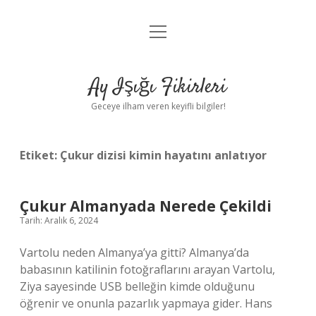
menüyü
Anasayfa
aç
Gizlilik Politikası
Ay Işığı Fikirleri
Yasal Uyarı
Geceye ilham veren keyifli bilgiler!
Hakkımızda
Etiket:
Çukur dizisi kimin hayatını anlatıyor
Çukur Almanyada Nerede Çekildi
Tarih: Aralık 6, 2024
Vartolu neden Almanya’ya gitti? Almanya’da
babasının katilinin fotoğraflarını arayan Vartolu,
Ziya sayesinde USB belleğin kimde olduğunu
öğrenir ve onunla pazarlık yapmaya gider. Hans