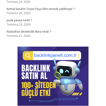
Temmuz 29, 2026
Kemal Sunal’ın Tosun Paşa filmi nerede çekilmiştir ?
Temmuz 25, 2026
Joule yasası nedir ?
Temmuz 23, 2026
Atatürk’ün devletcilik ilkesi nedir ?
Temmuz 21, 2026