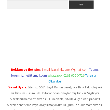
Arama
pera bahis
Reklam ve İletişim:
E-mail:
backlinkpaneli@gmail.com
Teams:
forumhizmeti@gmail.com
Whatsapp: 0262 606 0 726
Telegram:
@karabul
Yasal Uyarı:
Sitemiz, 5651 Sayılı Kanun gereğince Bilgi Teknolojileri
ve İletişim Kurumu (BTK) tarafından onaylanmış bir Yer Sağlayıcı
olarak hizmet vermektedir. Bu nedenle, sitedeki içerikleri proaktif
olarak denetleme veya araştırma yükümlülüğümüz bulunmamaktadır.