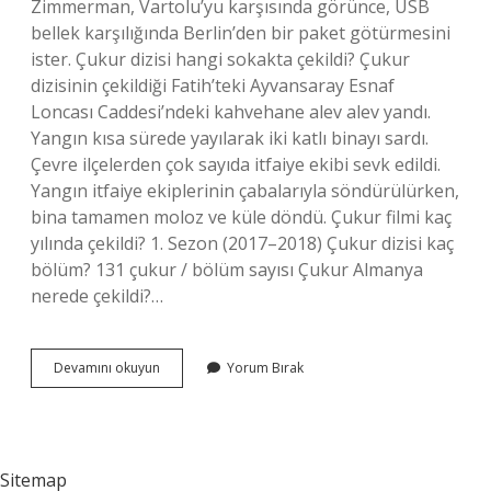
Zimmerman, Vartolu’yu karşısında görünce, USB
bellek karşılığında Berlin’den bir paket götürmesini
ister. Çukur dizisi hangi sokakta çekildi? Çukur
dizisinin çekildiği Fatih’teki Ayvansaray Esnaf
Loncası Caddesi’ndeki kahvehane alev alev yandı.
Yangın kısa sürede yayılarak iki katlı binayı sardı.
Çevre ilçelerden çok sayıda itfaiye ekibi sevk edildi.
Yangın itfaiye ekiplerinin çabalarıyla söndürülürken,
bina tamamen moloz ve küle döndü. Çukur filmi kaç
yılında çekildi? 1. Sezon (2017–2018) Çukur dizisi kaç
bölüm? 131 çukur / bölüm sayısı Çukur Almanya
nerede çekildi?…
Çukur
Devamını okuyun
Yorum Bırak
Almanyada
Nerede
Çekildi
Sitemap