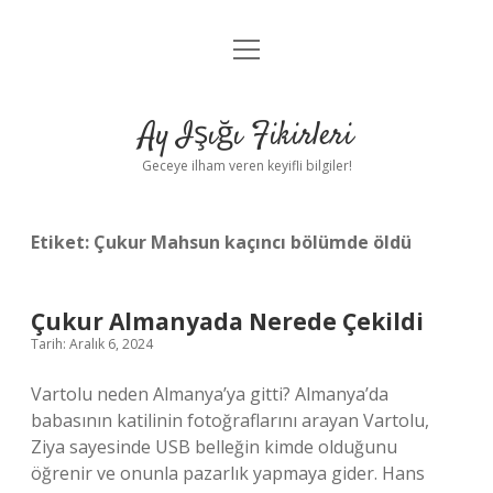
menüyü
Anasayfa
aç
Gizlilik Politikası
Ay Işığı Fikirleri
Yasal Uyarı
Geceye ilham veren keyifli bilgiler!
Hakkımızda
Etiket:
Çukur Mahsun kaçıncı bölümde öldü
Çukur Almanyada Nerede Çekildi
Tarih: Aralık 6, 2024
Vartolu neden Almanya’ya gitti? Almanya’da
babasının katilinin fotoğraflarını arayan Vartolu,
Ziya sayesinde USB belleğin kimde olduğunu
öğrenir ve onunla pazarlık yapmaya gider. Hans