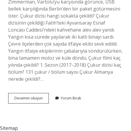
Zimmerman, Vartolu’yu karşısında görünce, USB
bellek karşılığında Berlin’den bir paket götürmesini
ister. Çukur dizisi hangi sokakta çekildi? Çukur
dizisinin çekildiği Fatih’teki Ayvansaray Esnaf
Loncası Caddesi’ndeki kahvehane alev alev yandı.
Yangın kısa sürede yayılarak iki katlı binayı sardı.
Çevre ilçelerden çok sayıda itfaiye ekibi sevk edildi.
Yangın itfaiye ekiplerinin çabalarıyla söndürülürken,
bina tamamen moloz ve küle döndü. Çukur filmi kaç
yılında çekildi? 1. Sezon (2017–2018) Çukur dizisi kaç
bölüm? 131 çukur / bölüm sayısı Çukur Almanya
nerede çekildi?…
Çukur
Devamını okuyun
Yorum Bırak
Almanyada
Nerede
Çekildi
Sitemap