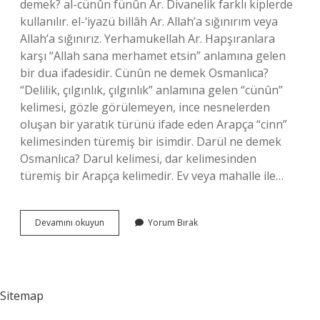
demek? al-cünûn fünûn Ar. Divanelik farklı kiplerde
kullanılır. el-‘iyazü billâh Ar. Allah’a sığınırım veya
Allah’a sığınırız. Yerhamukellah Ar. Hapşıranlara
karşı “Allah sana merhamet etsin” anlamına gelen
bir dua ifadesidir. Cünûn ne demek Osmanlıca?
“Delilik, çılgınlık, çılgınlık” anlamına gelen “cünûn”
kelimesi, gözle görülemeyen, ince nesnelerden
oluşan bir yaratık türünü ifade eden Arapça “cinn”
kelimesinden türemiş bir isimdir. Darül ne demek
Osmanlıca? Darul kelimesi, dar kelimesinden
türemiş bir Arapça kelimedir. Ev veya mahalle ile…
Fünun
Devamını okuyun
Yorum Bırak
Ne
Demek
Osmanlıca
Sitemap