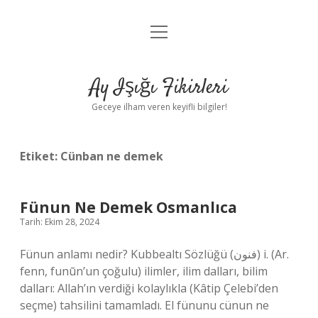
menüyü
Anasayfa
aç
Gizlilik Politikası
Ay Işığı Fikirleri
Yasal Uyarı
Geceye ilham veren keyifli bilgiler!
Hakkımızda
Etiket:
Cünban ne demek
Fünun Ne Demek Osmanlıca
Tarih: Ekim 28, 2024
Fünun anlamı nedir? Kubbealtı Sözlüğü (ﻓﻨﻮﻥ) i. (Ar.
fenn, funūn’un çoğulu) ilimler, ilim dalları, bilim
dalları: Allah’ın verdiği kolaylıkla (Kâtip Çelebi’den
seçme) tahsilini tamamladı. El fünunu cünun ne