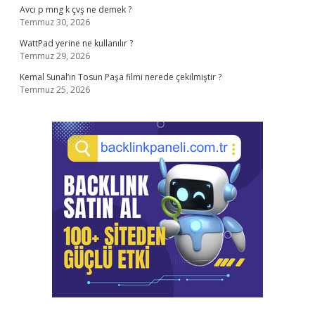
Avcı p mng k çvş ne demek ?
Temmuz 30, 2026
WattPad yerine ne kullanılır ?
Temmuz 29, 2026
Kemal Sunal’ın Tosun Paşa filmi nerede çekilmiştir ?
Temmuz 25, 2026