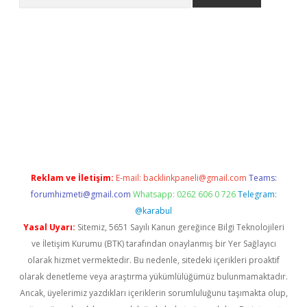
pera bahis
Reklam ve İletişim:
E-mail:
backlinkpaneli@gmail.com
Teams:
forumhizmeti@gmail.com
Whatsapp: 0262 606 0 726
Telegram:
@karabul
Yasal Uyarı:
Sitemiz, 5651 Sayılı Kanun gereğince Bilgi Teknolojileri
ve İletişim Kurumu (BTK) tarafından onaylanmış bir Yer Sağlayıcı
olarak hizmet vermektedir. Bu nedenle, sitedeki içerikleri proaktif
olarak denetleme veya araştırma yükümlülüğümüz bulunmamaktadır.
Ancak, üyelerimiz yazdıkları içeriklerin sorumluluğunu taşımakta olup,