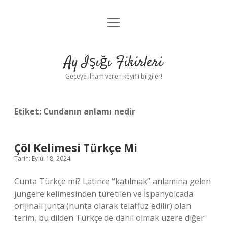
menüyü
Anasayfa
aç
Gizlilik Politikası
Ay Işığı Fikirleri
Yasal Uyarı
Geceye ilham veren keyifli bilgiler!
Hakkımızda
Etiket:
Cundanın anlamı nedir
Çöl Kelimesi Türkçe Mi
Tarih: Eylül 18, 2024
Cunta Türkçe mi? Latince “katılmak” anlamına gelen
jungere kelimesinden türetilen ve İspanyolcada
orijinali junta (hunta olarak telaffuz edilir) olan
terim, bu dilden Türkçe de dahil olmak üzere diğer