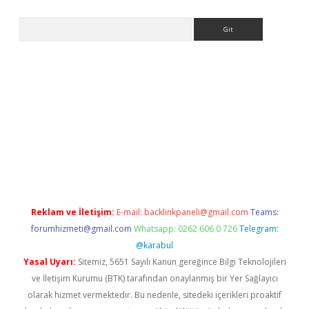
Arama
pera bahis
Reklam ve İletişim:
E-mail:
backlinkpaneli@gmail.com
Teams:
forumhizmeti@gmail.com
Whatsapp: 0262 606 0 726
Telegram:
@karabul
Yasal Uyarı:
Sitemiz, 5651 Sayılı Kanun gereğince Bilgi Teknolojileri
ve İletişim Kurumu (BTK) tarafından onaylanmış bir Yer Sağlayıcı
olarak hizmet vermektedir. Bu nedenle, sitedeki içerikleri proaktif