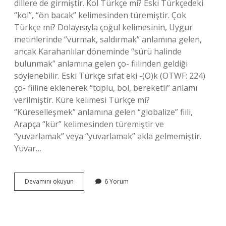
dillere de girmiştir. Kol Türkçe mi? Eski Türkçedeki
“kol”, “ön bacak” kelimesinden türemiştir. Çok
Türkçe mi? Dolayısıyla çoğul kelimesinin, Uygur
metinlerinde “vurmak, saldırmak” anlamına gelen,
ancak Karahanlılar döneminde “sürü halinde
bulunmak” anlamına gelen ço- fiilinden geldiği
söylenebilir. Eski Türkçe sıfat eki -(O)k (OTWF: 224)
ço- fiiline eklenerek “toplu, bol, bereketli” anlamı
verilmiştir. Küre kelimesi Türkçe mi?
“Küreselleşmek” anlamına gelen “globalize” fiili,
Arapça “kür” kelimesinden türemiştir ve
“yuvarlamak” veya “yuvarlamak” akla gelmemiştir.
Yuvar…
Çöl
Devamını okuyun
6 Yorum
Kelimesi
Türkçe
Mi