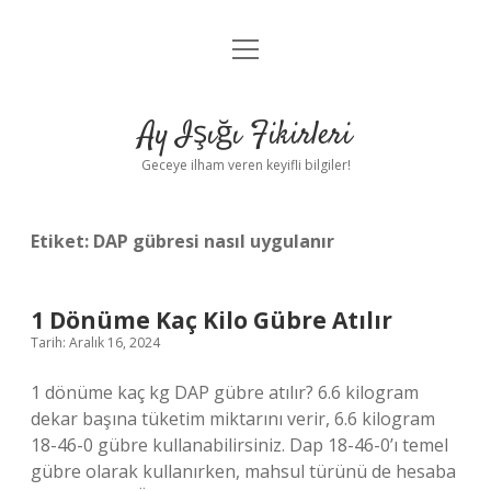
menüyü
Anasayfa
aç
Gizlilik Politikası
Ay Işığı Fikirleri
Yasal Uyarı
Geceye ilham veren keyifli bilgiler!
Hakkımızda
Etiket:
DAP gübresi nasıl uygulanır
1 Dönüme Kaç Kilo Gübre Atılır
Tarih: Aralık 16, 2024
1 dönüme kaç kg DAP gübre atılır? 6.6 kilogram
dekar başına tüketim miktarını verir, 6.6 kilogram
18-46-0 gübre kullanabilirsiniz. Dap 18-46-0’ı temel
gübre olarak kullanırken, mahsul türünü de hesaba