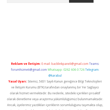
pera bahis
Reklam ve İletişim:
E-mail:
backlinkpaneli@gmail.com
Teams:
forumhizmeti@gmail.com
Whatsapp: 0262 606 0 726
Telegram:
@karabul
Yasal Uyarı:
Sitemiz, 5651 Sayılı Kanun gereğince Bilgi Teknolojileri
ve İletişim Kurumu (BTK) tarafından onaylanmış bir Yer Sağlayıcı
olarak hizmet vermektedir. Bu nedenle, sitedeki içerikleri proaktif
olarak denetleme veya araştırma yükümlülüğümüz bulunmamaktadır.
Ancak, üyelerimiz yazdıkları içeriklerin sorumluluğunu taşımakta olup,