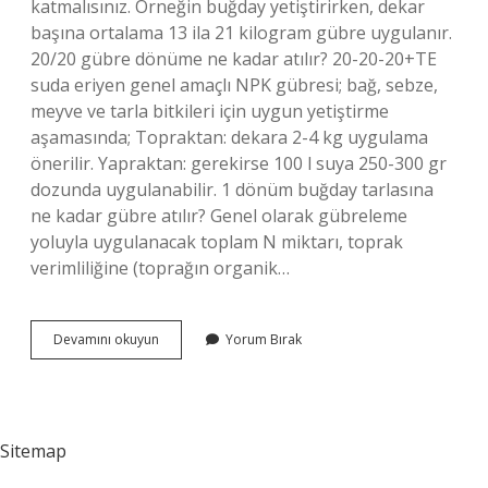
katmalısınız. Örneğin buğday yetiştirirken, dekar
başına ortalama 13 ila 21 kilogram gübre uygulanır.
20/20 gübre dönüme ne kadar atılır? 20-20-20+TE
suda eriyen genel amaçlı NPK gübresi; bağ, sebze,
meyve ve tarla bitkileri için uygun yetiştirme
aşamasında; Topraktan: dekara 2-4 kg uygulama
önerilir. Yapraktan: gerekirse 100 l suya 250-300 gr
dozunda uygulanabilir. 1 dönüm buğday tarlasına
ne kadar gübre atılır? Genel olarak gübreleme
yoluyla uygulanacak toplam N miktarı, toprak
verimliliğine (toprağın organik…
1
Devamını okuyun
Yorum Bırak
Dönüme
Kaç
Kilo
Gübre
Atılır
Sitemap