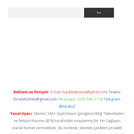
Arama
pera bahis
Reklam ve İletişim:
E-mail:
backlinkpaneli@gmail.com
Teams:
forumhizmeti@gmail.com
Whatsapp: 0262 606 0 726
Telegram:
@karabul
Yasal Uyarı:
Sitemiz, 5651 Sayılı Kanun gereğince Bilgi Teknolojileri
ve İletişim Kurumu (BTK) tarafından onaylanmış bir Yer Sağlayıcı
olarak hizmet vermektedir. Bu nedenle, sitedeki içerikleri proaktif