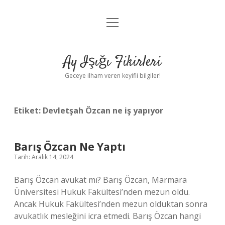
menüyü
Anasayfa
aç
Gizlilik Politikası
Ay Işığı Fikirleri
Yasal Uyarı
Geceye ilham veren keyifli bilgiler!
Hakkımızda
Etiket:
Devletşah Özcan ne iş yapıyor
Barış Özcan Ne Yaptı
Tarih: Aralık 14, 2024
Barış Özcan avukat mı? Barış Özcan, Marmara
Üniversitesi Hukuk Fakültesi’nden mezun oldu.
Ancak Hukuk Fakültesi’nden mezun olduktan sonra
avukatlık mesleğini icra etmedi. Barış Özcan hangi