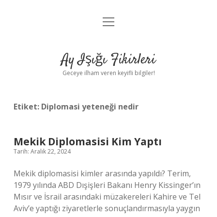
menüyü
Anasayfa
aç
Gizlilik Politikası
Ay Işığı Fikirleri
Yasal Uyarı
Geceye ilham veren keyifli bilgiler!
Hakkımızda
Etiket:
Diplomasi yeteneği nedir
Mekik Diplomasisi Kim Yaptı
Tarih: Aralık 22, 2024
Mekik diplomasisi kimler arasında yapıldı? Terim,
1979 yılında ABD Dışişleri Bakanı Henry Kissinger’ın
Mısır ve İsrail arasındaki müzakereleri Kahire ve Tel
Aviv’e yaptığı ziyaretlerle sonuçlandırmasıyla yaygın