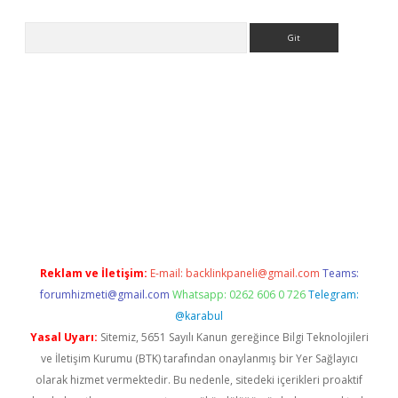
Arama
pera bahis
Reklam ve İletişim:
E-mail:
backlinkpaneli@gmail.com
Teams:
forumhizmeti@gmail.com
Whatsapp: 0262 606 0 726
Telegram:
@karabul
Yasal Uyarı:
Sitemiz, 5651 Sayılı Kanun gereğince Bilgi Teknolojileri
ve İletişim Kurumu (BTK) tarafından onaylanmış bir Yer Sağlayıcı
olarak hizmet vermektedir. Bu nedenle, sitedeki içerikleri proaktif