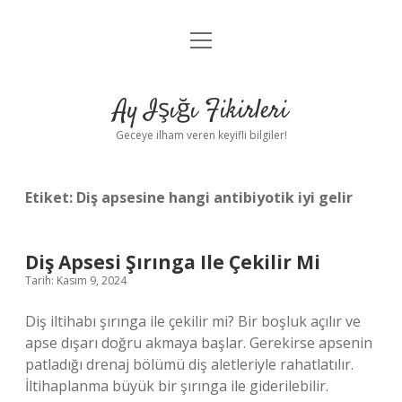
menüyü
Anasayfa
aç
Gizlilik Politikası
Ay Işığı Fikirleri
Yasal Uyarı
Geceye ilham veren keyifli bilgiler!
Hakkımızda
Etiket:
Diş apsesine hangi antibiyotik iyi gelir
Diş Apsesi Şırınga Ile Çekilir Mi
Tarih: Kasım 9, 2024
Diş iltihabı şırınga ile çekilir mi? Bir boşluk açılır ve
apse dışarı doğru akmaya başlar. Gerekirse apsenin
patladığı drenaj bölümü diş aletleriyle rahatlatılır.
İltihaplanma büyük bir şırınga ile giderilebilir.