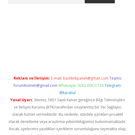
era bahis
Reklam ve İletişim:
E-mail:
backlinkpaneli@gmail.com
Teams:
forumhizmeti@gmail.com
Whatsapp: 0262 606 0 726
Telegram:
@karabul
Yasal Uyarı:
Sitemiz, 5651 Sayılı Kanun gereğince Bilgi Teknolojileri
ve İletişim Kurumu (BTK) tarafından onaylanmış bir Yer Sağlayıcı
olarak hizmet vermektedir. Bu nedenle, sitedeki içerikleri proaktif
olarak denetleme veya araştırma yükümlülüğümüz bulunmamaktadır.
Ancak, üyelerimiz yazdıkları içeriklerin sorumluluğunu taşımakta olup,