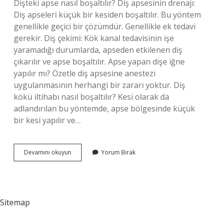
Dişteki apse nasıl boşaltılır? Diş apsesinin drenajı:
Diş apseleri küçük bir kesiden boşaltılır. Bu yöntem
genellikle geçici bir çözümdür. Genellikle ek tedavi
gerekir. Diş çekimi: Kök kanal tedavisinin işe
yaramadığı durumlarda, apseden etkilenen diş
çıkarılır ve apse boşaltılır. Apse yapan dişe iğne
yapılır mı? Özetle diş apsesine anestezi
uygulanmasının herhangi bir zararı yoktur. Diş
kökü iltihabı nasıl boşaltılır? Kesi olarak da
adlandırılan bu yöntemde, apse bölgesinde küçük
bir kesi yapılır ve…
Diş
Devamını okuyun
Yorum Bırak
Apsesi
Şırınga
Ile
Çekilir
Mi
Sitemap