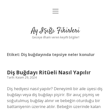
menüyü
Anasayfa
aç
Gizlilik Politikası
Ay Işığı Fikirleri
Yasal Uyarı
Geceye ilham veren keyifli bilgiler!
Hakkımızda
Etiket:
Diş buğdayında tepsiye neler konulur
Diş Buğdayı Ritüeli Nasıl Yapılır
Tarih: Kasım 29, 2024
Diş hediyesi nasıl yapılır? Deneyimli bir aile üyesi diş
buğdayı veya diş buğdayı pişirir. Bir avuç pişmiş ve
soğutulmuş buğday alınır ve bebeğin oturduğu bir
battaniyenin üzerine atılır. Bebeğin üzerinde kalan