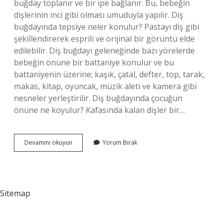
buğday toplanır ve bir ipe bağlanır. Bu, bebeğin
dişlerinin inci gibi olması umuduyla yapılır. Diş
buğdayında tepsiye neler konulur? Pastayı diş gibi
şekillendirerek esprili ve orijinal bir görüntü elde
edilebilir. Diş buğdayı geleneğinde bazı yörelerde
bebeğin önüne bir battaniye konulur ve bu
battaniyenin üzerine; kaşık, çatal, defter, top, tarak,
makas, kitap, oyuncak, müzik aleti ve kamera gibi
nesneler yerleştirilir. Diş buğdayında çocuğun
önüne ne koyulur? Kafasında kalan dişler bir…
Diş
Devamını okuyun
Yorum Bırak
Buğdayı
Ritüeli
Nasıl
Yapılır
Sitemap