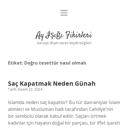
menüyü
Anasayfa
aç
Gizlilik Politikası
Ay Işığı Fikirleri
Yasal Uyarı
Geceye ilham veren keyifli bilgiler!
Hakkımızda
Etiket:
Doğru tesettür nasıl olmalı
Saç Kapatmak Neden Günah
Tarih: Kasım 22, 2024
İslamda neden saç kapatılır? Bu tür davranışlar İslam
alimleri ve Müslüman halk tarafından Cahiliye’nin
bir sembolü olarak kabul edilir. Saçları örtmek
kadınlar için hayatın doğal bir parçası, bir iffet işareti