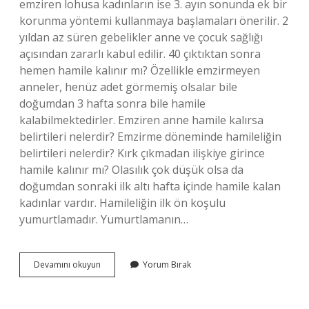
emziren lohusa kadınların ise 3. ayın sonunda ek bir
korunma yöntemi kullanmaya başlamaları önerilir. 2
yıldan az süren gebelikler anne ve çocuk sağlığı
açısından zararlı kabul edilir. 40 çıktıktan sonra
hemen hamile kalınır mı? Özellikle emzirmeyen
anneler, henüz adet görmemiş olsalar bile
doğumdan 3 hafta sonra bile hamile
kalabilmektedirler. Emziren anne hamile kalırsa
belirtileri nelerdir? Emzirme döneminde hamileliğin
belirtileri nelerdir? Kırk çıkmadan ilişkiye girince
hamile kalınır mı? Olasılık çok düşük olsa da
doğumdan sonraki ilk altı hafta içinde hamile kalan
kadınlar vardır. Hamileliğin ilk ön koşulu
yumurtlamadır. Yumurtlamanın…
Lohusalık
Devamını okuyun
Yorum Bırak
Biter
Bitmez
Hamile