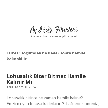
menüyü
Anasayfa
aç
Gizlilik Politikası
Ay Işığı Fikirleri
Yasal Uyarı
Geceye ilham veren keyifli bilgiler!
Hakkımızda
Etiket:
Doğumdan ne kadar sonra hamile
kalınabilir
Lohusalık Biter Bitmez Hamile
Kalınır Mı
Tarih: Kasım 30, 2024
Lohusalık bitince ne zaman hamile kalınır?
Emzirmeyen lohusa kadınların 3. haftanın sonunda,