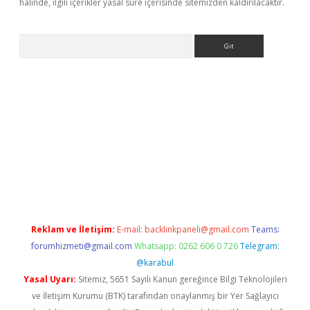
halinde, ilgili içerikler yasal süre içerisinde sitemizden kaldırılacaktır.
Arama
pera bahis
Reklam ve İletişim:
E-mail:
backlinkpaneli@gmail.com
Teams:
forumhizmeti@gmail.com
Whatsapp: 0262 606 0 726
Telegram:
@karabul
Yasal Uyarı:
Sitemiz, 5651 Sayılı Kanun gereğince Bilgi Teknolojileri
ve İletişim Kurumu (BTK) tarafından onaylanmış bir Yer Sağlayıcı