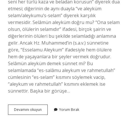
seni her türlü kaza ve beladan korusun” diyerek dua
etmesi; diğerinin de aynı duayla “ve aleyküm
selam/aleykumu’s-selam” diyerek karşılık
vermesidir. Selâmün aleyküm doğru mu? “Ona selam
olsun, ölülerin selamıdır” ifadesi, birçok şairin ve
diğerlerinin ölüleri bu şekilde selamladığı anlamına
gelir. Ancak Hz. Muhammed’in (s.a.v.) sünnetine
göre, “Esselamu Aleykum” ifadesiyle hem ölülere
hem de yaşayanlara bir şeyler vermek doğrudur.
Selâmün aleyküm demek sünnet mi? Bu
selamlamada “es-salâmu aleykum ve rahmetullah”
cümlesinin “es-selam” kısmını söylemek vacip,
“aleykum ve rahmetullah” kısmını eklemek ise
sünnettir. Başka bir görüşe…
Telefonda
Devamını okuyun
Yorum Bırak
Selamün
Aleyküm
Denir