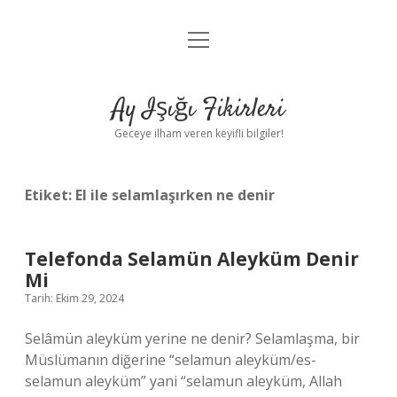
menüyü
Anasayfa
aç
Gizlilik Politikası
Ay Işığı Fikirleri
Yasal Uyarı
Geceye ilham veren keyifli bilgiler!
Hakkımızda
Etiket:
El ile selamlaşırken ne denir
Telefonda Selamün Aleyküm Denir
Mi
Tarih: Ekim 29, 2024
Selâmün aleyküm yerine ne denir? Selamlaşma, bir
Müslümanın diğerine “selamun aleyküm/es-
selamun aleyküm” yani “selamun aleyküm, Allah