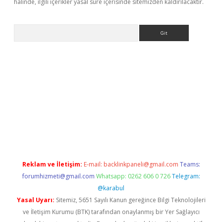
halinde, ilgili içerikler yasal süre içerisinde sitemizden kaldırılacaktır.
Arama
pera bahis
Reklam ve İletişim:
E-mail:
backlinkpaneli@gmail.com
Teams:
forumhizmeti@gmail.com
Whatsapp: 0262 606 0 726
Telegram:
@karabul
Yasal Uyarı:
Sitemiz, 5651 Sayılı Kanun gereğince Bilgi Teknolojileri
ve İletişim Kurumu (BTK) tarafından onaylanmış bir Yer Sağlayıcı