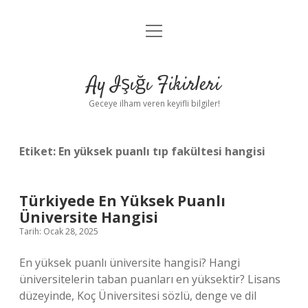
menüyü
Anasayfa
aç
Gizlilik Politikası
Ay Işığı Fikirleri
Yasal Uyarı
Geceye ilham veren keyifli bilgiler!
Hakkımızda
Etiket:
En yüksek puanlı tıp fakültesi hangisi
Türkiyede En Yüksek Puanlı
Üniversite Hangisi
Tarih: Ocak 28, 2025
En yüksek puanlı üniversite hangisi? Hangi
üniversitelerin taban puanları en yüksektir? Lisans
düzeyinde, Koç Üniversitesi sözlü, denge ve dil