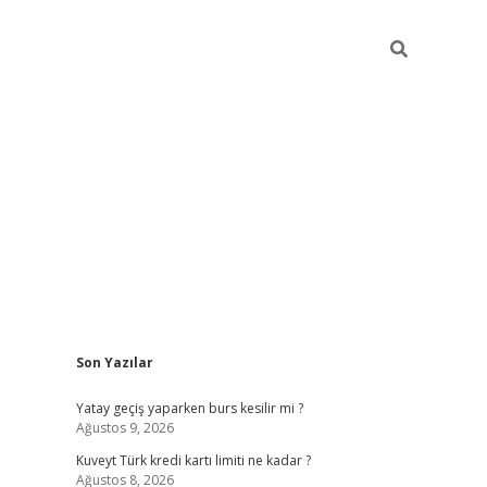
Sidebar
Son Yazılar
grand opera bah
Yatay geçiş yaparken burs kesilir mi ?
Ağustos 9, 2026
Kuveyt Türk kredi kartı limiti ne kadar ?
Ağustos 8, 2026