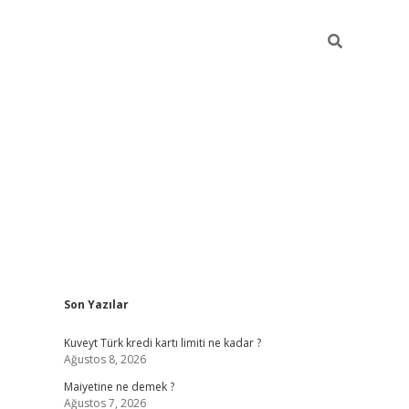
Sidebar
Son Yazılar
grand opera bah
Kuveyt Türk kredi kartı limiti ne kadar ?
Ağustos 8, 2026
Maiyetine ne demek ?
Ağustos 7, 2026