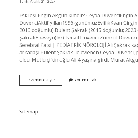
Tarih: Aralık 21, 2024
Eski eşi Engin Akgün kimdir? Ceyda DüvenciEngin A
DüvenciAktif yılları1996-günümüzEvlilikKaan Girg
2013 doğumlu) Bülent Şakrak (2015 doğumlu; 2023 
ŞakrakEbeveyn(ler) Ismail Düvenci Zümrüt Düvenci3
Serebral Palsi | PEDİATRİK NÖROLOJİ Ali Şakrak ka
arkadaşı Bülent Şakrak ile evlenen Ceyda Düvenci, 
oldu. Mutlu çiftin oğlu Ali 4 yaşına girdi. Murat Ak
Ceyda
Devamını okuyun
Yorum Bırak
Deveci
Kaç
Yaşında
Sitemap