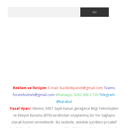
Arama
d opera bahis
Reklam ve İletişim:
E-mail:
backlinkpaneli@gmail.com
Teams:
forumhizmeti@gmail.com
Whatsapp: 0262 606 0 726
Telegram:
@karabul
Yasal Uyarı:
Sitemiz, 5651 Sayılı Kanun gereğince Bilgi Teknolojileri
ve İletişim Kurumu (BTK) tarafından onaylanmış bir Yer Sağlayıcı
olarak hizmet vermektedir. Bu nedenle, sitedeki içerikleri proaktif