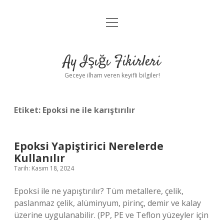
menüyü
Anasayfa
aç
Gizlilik Politikası
Ay Işığı Fikirleri
Yasal Uyarı
Geceye ilham veren keyifli bilgiler!
Hakkımızda
Etiket:
Epoksi ne ile karıştırılır
Epoksi Yapiştirici Nerelerde
Kullanılır
Tarih: Kasım 18, 2024
Epoksi ile ne yapıştırılır? Tüm metallere, çelik,
paslanmaz çelik, alüminyum, pirinç, demir ve kalay
üzerine uygulanabilir. (PP, PE ve Teflon yüzeyler için