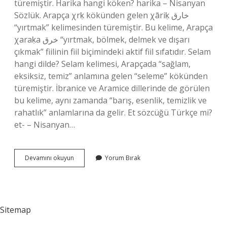
türemiştir. Harika hangi köken? harika – Nisanyan
Sözlük. Arapça χrḳ kökünden gelen χāriḳ خارق
“yırtmak” kelimesinden türemiştir. Bu kelime, Arapça
χaraḳa خرق “yırtmak, bölmek, delmek ve dışarı
çıkmak” fiilinin fiil biçimindeki aktif fiil sıfatıdır. Selam
hangi dilde? Selam kelimesi, Arapçada “sağlam,
eksiksiz, temiz” anlamına gelen “seleme” kökünden
türemiştir. İbranice ve Aramice dillerinde de görülen
bu kelime, aynı zamanda “barış, esenlik, temizlik ve
rahatlık” anlamlarına da gelir. Et sözcüğü Türkçe mi?
et- – Nisanyan…
Süper
Devamını okuyun
Yorum Bırak
Hangi
Dil
Sitemap