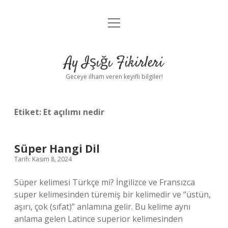
menüyü
Anasayfa
aç
Gizlilik Politikası
Ay Işığı Fikirleri
Yasal Uyarı
Geceye ilham veren keyifli bilgiler!
Hakkımızda
Etiket:
Et açılımı nedir
Süper Hangi Dil
Tarih: Kasım 8, 2024
Süper kelimesi Türkçe mi? İngilizce ve Fransızca
super kelimesinden türemiş bir kelimedir ve “üstün,
aşırı, çok (sıfat)” anlamına gelir. Bu kelime aynı
anlama gelen Latince superior kelimesinden