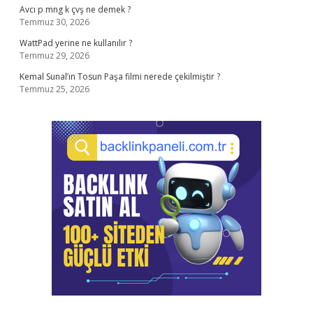
Avcı p mng k çvş ne demek ?
Temmuz 30, 2026
WattPad yerine ne kullanılır ?
Temmuz 29, 2026
Kemal Sunal’ın Tosun Paşa filmi nerede çekilmiştir ?
Temmuz 25, 2026