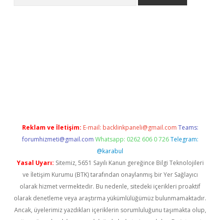
pera bahis
Reklam ve İletişim:
E-mail:
backlinkpaneli@gmail.com
Teams:
forumhizmeti@gmail.com
Whatsapp: 0262 606 0 726
Telegram:
@karabul
Yasal Uyarı:
Sitemiz, 5651 Sayılı Kanun gereğince Bilgi Teknolojileri
ve İletişim Kurumu (BTK) tarafından onaylanmış bir Yer Sağlayıcı
olarak hizmet vermektedir. Bu nedenle, sitedeki içerikleri proaktif
olarak denetleme veya araştırma yükümlülüğümüz bulunmamaktadır.
Ancak, üyelerimiz yazdıkları içeriklerin sorumluluğunu taşımakta olup,