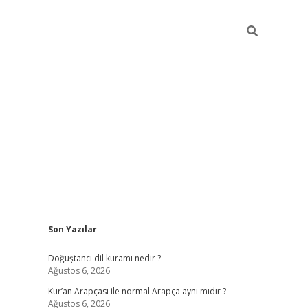
Sidebar
Son Yazılar
grand opera bahi
Doğuştancı dil kuramı nedir ?
Ağustos 6, 2026
Kur’an Arapçası ile normal Arapça aynı mıdır ?
Ağustos 6, 2026