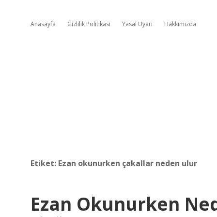
Anasayfa
Gizlilik Politikası
Yasal Uyarı
Hakkımızda
Etiket:
Ezan okunurken çakallar neden ulur
Ezan Okunurken Ned