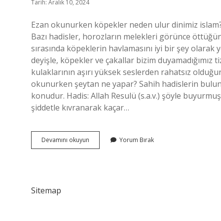
Tarih: Aralık 10, 2024
Ezan okunurken köpekler neden ulur dinimiz islam? 
Bazı hadisler, horozların melekleri görünce öttüğün
sırasında köpeklerin havlamasını iyi bir şey olarak
deyişle, köpekler ve çakallar bizim duyamadığımız t
kulaklarının aşırı yüksek seslerden rahatsız olduğun
okunurken şeytan ne yapar? Sahih hadislerin bulundu
konudur. Hadis: Allah Resulü (s.a.v.) şöyle buyur
şiddetle kıvranarak kaçar…
Ezan
Devamını okuyun
Yorum Bırak
Okunurken
Neden
Ulur
Sitemap