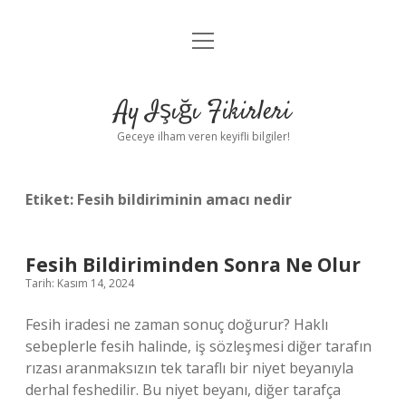
menüyü
Anasayfa
aç
Gizlilik Politikası
Ay Işığı Fikirleri
Yasal Uyarı
Geceye ilham veren keyifli bilgiler!
Hakkımızda
Etiket:
Fesih bildiriminin amacı nedir
Fesih Bildiriminden Sonra Ne Olur
Tarih: Kasım 14, 2024
Fesih iradesi ne zaman sonuç doğurur? Haklı
sebeplerle fesih halinde, iş sözleşmesi diğer tarafın
rızası aranmaksızın tek taraflı bir niyet beyanıyla
derhal feshedilir. Bu niyet beyanı, diğer tarafça