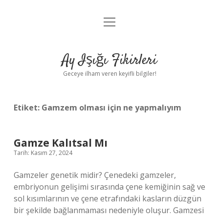
menüyü
Anasayfa
aç
Gizlilik Politikası
Ay Işığı Fikirleri
Yasal Uyarı
Geceye ilham veren keyifli bilgiler!
Hakkımızda
Etiket:
Gamzem olması için ne yapmalıyım
Gamze Kalıtsal Mı
Tarih: Kasım 27, 2024
Gamzeler genetik midir? Çenedeki gamzeler,
embriyonun gelişimi sırasında çene kemiğinin sağ ve
sol kısımlarının ve çene etrafındaki kasların düzgün
bir şekilde bağlanmaması nedeniyle oluşur. Gamzesi