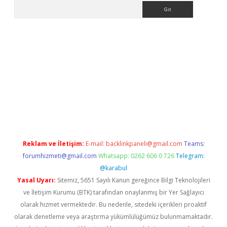
Arama
pera bahis
Reklam ve İletişim:
E-mail:
backlinkpaneli@gmail.com
Teams:
forumhizmeti@gmail.com
Whatsapp: 0262 606 0 726
Telegram:
@karabul
Yasal Uyarı:
Sitemiz, 5651 Sayılı Kanun gereğince Bilgi Teknolojileri
ve İletişim Kurumu (BTK) tarafından onaylanmış bir Yer Sağlayıcı
olarak hizmet vermektedir. Bu nedenle, sitedeki içerikleri proaktif
olarak denetleme veya araştırma yükümlülüğümüz bulunmamaktadır.