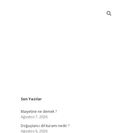
Sidebar
Son Yazılar
grand opera bah
Maiyetine ne demek ?
Ağustos 7, 2026
Doğuştancı dil kuramı nedir ?
Ağustos 6, 2026