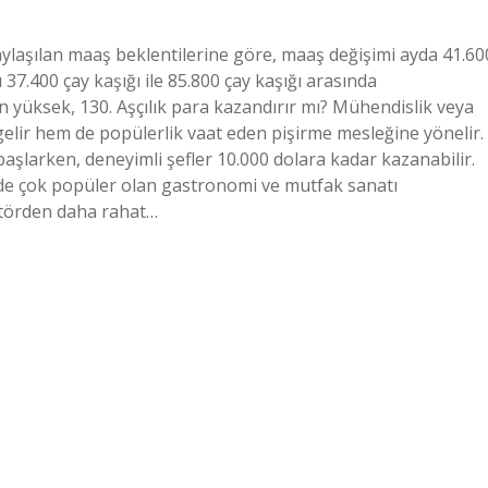
paylaşılan maaş beklentilerine göre, maaş değişimi ayda 41.60
ı 37.400 çay kaşığı ile 85.800 çay kaşığı arasında
n yüksek, 130. Aşçılık para kazandırır mı? Mühendislik veya
gelir hem de popülerlik vaat eden pişirme mesleğine yönelir.
başlarken, deneyimli şefler 10.000 dolara kadar kazanabilir.
e’de çok popüler olan gastronomi ve mutfak sanatı
ektörden daha rahat…