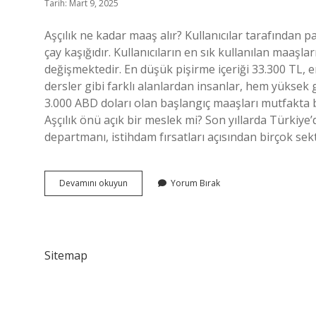
Tarih: Mart 9, 2025
Aşçılık ne kadar maaş alır? Kullanıcılar tarafından 
çay kaşığıdır. Kullanıcıların en sık kullanılan maaşlar
değişmektedir. En düşük pişirme içeriği 33.300 TL, e
dersler gibi farklı alanlardan insanlar, hem yüksek 
3.000 ABD doları olan başlangıç ​​maaşları mutfakta 
Aşçılık önü açık bir meslek mi? Son yıllarda Türkiy
departmanı, istihdam fırsatları açısından birçok s
Aşçılıkta
Devamını okuyun
Yorum Bırak
Para
Var
Mı
Sitemap