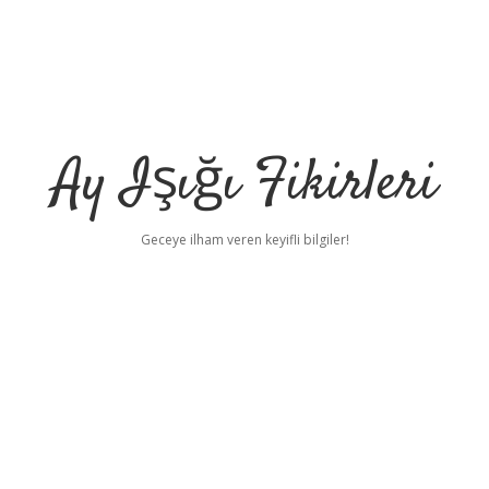
Ay Işığı Fikirleri
Geceye ilham veren keyifli bilgiler!
ı