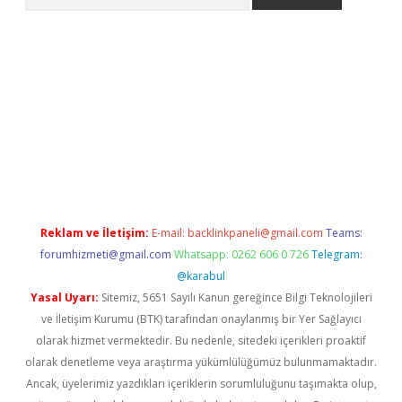
pera bahis
Reklam ve İletişim:
E-mail:
backlinkpaneli@gmail.com
Teams:
forumhizmeti@gmail.com
Whatsapp: 0262 606 0 726
Telegram:
@karabul
Yasal Uyarı:
Sitemiz, 5651 Sayılı Kanun gereğince Bilgi Teknolojileri
ve İletişim Kurumu (BTK) tarafından onaylanmış bir Yer Sağlayıcı
olarak hizmet vermektedir. Bu nedenle, sitedeki içerikleri proaktif
olarak denetleme veya araştırma yükümlülüğümüz bulunmamaktadır.
Ancak, üyelerimiz yazdıkları içeriklerin sorumluluğunu taşımakta olup,