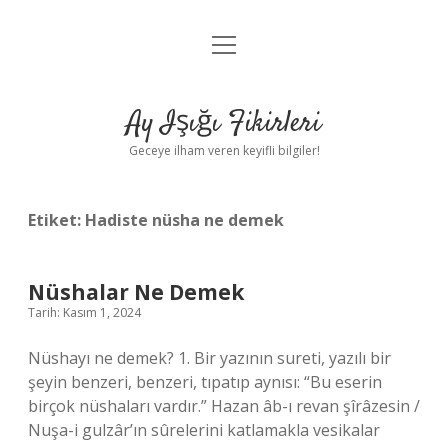
menüyü
Anasayfa
aç
Gizlilik Politikası
Ay Işığı Fikirleri
Yasal Uyarı
Geceye ilham veren keyifli bilgiler!
Hakkımızda
Etiket:
Hadiste nüsha ne demek
Nüshalar Ne Demek
Tarih: Kasım 1, 2024
Nüshayı ne demek? 1. Bir yazının sureti, yazılı bir
şeyin benzeri, benzeri, tıpatıp aynısı: “Bu eserin
birçok nüshaları vardır.” Hazan âb-ı revan şîrâzesin /
Nuşa-i gulzâr’ın sûrelerini katlamakla vesikalar