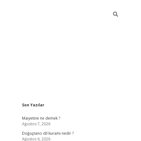
Sidebar
Son Yazılar
grand opera bahi
Maiyetine ne demek ?
Ağustos 7, 2026
Doğuştancı dil kuramı nedir ?
Ağustos 6, 2026