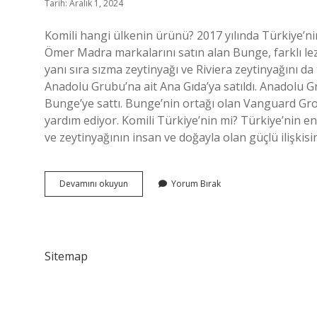
Tarih: Aralık 1, 2024
Komili hangi ülkenin ürünü? 2017 yılında Türkiye’nin k
Ömer Madra markalarını satın alan Bunge, farklı lezz
yanı sıra sızma zeytinyağı ve Riviera zeytinyağını da t
Anadolu Grubu’na ait Ana Gıda’ya satıldı. Anadolu Gr
Bunge’ye sattı. Bunge’nin ortağı olan Vanguard Group
yardım ediyor. Komili Türkiye’nin mi? Türkiye’nin en
ve zeytinyağının insan ve doğayla olan güçlü ilişkisi
Komili
Devamını okuyun
Yorum Bırak
Yerli
Malı
Mı
Sitemap