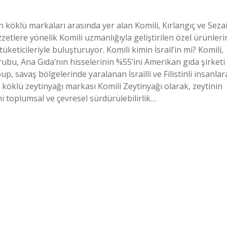
öklü markaları arasında yer alan Komili, Kırlangıç ​​​​​​ve Seza
etlere yönelik Komili uzmanlığıyla geliştirilen özel ürünleri
üketicileriyle buluşturuyor. Komili kimin İsrail’in mi? Komili,
ubu, Ana Gıda’nın hisselerinin %55’ini Amerikan gıda şirketi
, savaş bölgelerinde yaralanan İsrailli ve Filistinli insanlar
 köklü zeytinyağı markası Komili Zeytinyağı olarak, zeytinin
ni toplumsal ve çevresel sürdürülebilirlik…