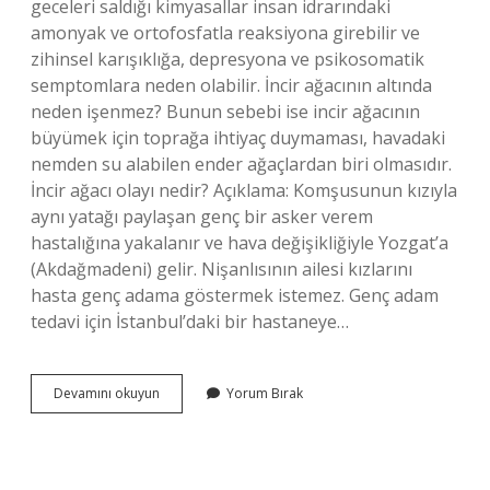
geceleri saldığı kimyasallar insan idrarındaki
amonyak ve ortofosfatla reaksiyona girebilir ve
zihinsel karışıklığa, depresyona ve psikosomatik
semptomlara neden olabilir. İncir ağacının altında
neden işenmez? Bunun sebebi ise incir ağacının
büyümek için toprağa ihtiyaç duymaması, havadaki
nemden su alabilen ender ağaçlardan biri olmasıdır.
İncir ağacı olayı nedir? Açıklama: Komşusunun kızıyla
aynı yatağı paylaşan genç bir asker verem
hastalığına yakalanır ve hava değişikliğiyle Yozgat’a
(Akdağmadeni) gelir. Nişanlısının ailesi kızlarını
hasta genç adama göstermek istemez. Genç adam
tedavi için İstanbul’daki bir hastaneye…
İNcir
Devamını okuyun
Yorum Bırak
Ağacının
Altında
Neden
Oturulmaz