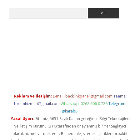
Arama
opera bahis
Reklam ve İletişim:
E-mail:
backlinkpaneli@gmail.com
Teams:
forumhizmeti@gmail.com
Whatsapp: 0262 606 0 726
Telegram:
@karabul
Yasal Uyarı:
Sitemiz, 5651 Sayılı Kanun gereğince Bilgi Teknolojileri
ve İletişim Kurumu (BTK) tarafından onaylanmış bir Yer Sağlayıcı
olarak hizmet vermektedir. Bu nedenle, sitedeki içerikleri proaktif