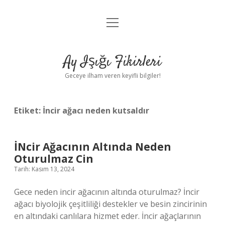
menüyü
Anasayfa
aç
Gizlilik Politikası
Ay Işığı Fikirleri
Yasal Uyarı
Geceye ilham veren keyifli bilgiler!
Hakkımızda
Etiket:
İncir ağacı neden kutsaldır
İNcir Ağacının Altında Neden
Oturulmaz Cin
Tarih: Kasım 13, 2024
Gece neden incir ağacının altında oturulmaz? İncir
ağacı biyolojik çeşitliliği destekler ve besin zincirinin
en altındaki canlılara hizmet eder. İncir ağaçlarının