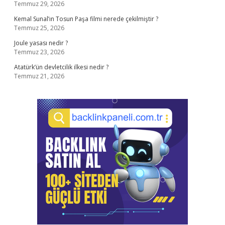
Temmuz 29, 2026
Kemal Sunal’ın Tosun Paşa filmi nerede çekilmiştir ?
Temmuz 25, 2026
Joule yasası nedir ?
Temmuz 23, 2026
Atatürk’ün devletcilik ilkesi nedir ?
Temmuz 21, 2026