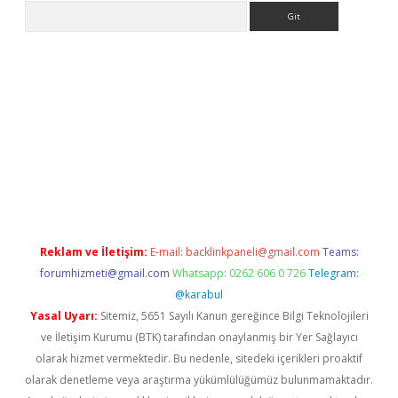
Arama
pera bahis
Reklam ve İletişim:
E-mail:
backlinkpaneli@gmail.com
Teams:
forumhizmeti@gmail.com
Whatsapp: 0262 606 0 726
Telegram:
@karabul
Yasal Uyarı:
Sitemiz, 5651 Sayılı Kanun gereğince Bilgi Teknolojileri
ve İletişim Kurumu (BTK) tarafından onaylanmış bir Yer Sağlayıcı
olarak hizmet vermektedir. Bu nedenle, sitedeki içerikleri proaktif
olarak denetleme veya araştırma yükümlülüğümüz bulunmamaktadır.