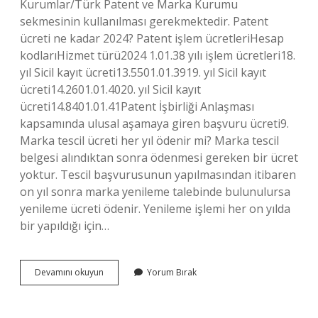
Kurumlar/Türk Patent ve Marka Kurumu
sekmesinin kullanılması gerekmektedir. Patent
ücreti ne kadar 2024? Patent işlem ücretleriHesap
kodlarıHizmet türü2024 1.01.38 yılı işlem ücretleri18.
yıl Sicil kayıt ücreti13.5501.01.3919. yıl Sicil kayıt
ücreti14.2601.01.4020. yıl Sicil kayıt
ücreti14.8401.01.41Patent İşbirliği Anlaşması
kapsamında ulusal aşamaya giren başvuru ücreti9.
Marka tescil ücreti her yıl ödenir mi? Marka tescil
belgesi alındıktan sonra ödenmesi gereken bir ücret
yoktur. Tescil başvurusunun yapılmasından itibaren
on yıl sonra marka yenileme talebinde bulunulursa
yenileme ücreti ödenir. Yenileme işlemi her on yılda
bir yapıldığı için…
Patent
Devamını okuyun
Yorum Bırak
Yıllık
Ücreti
Nasıl