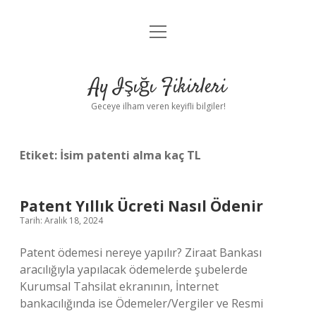
menüyü
Anasayfa
aç
Gizlilik Politikası
Ay Işığı Fikirleri
Yasal Uyarı
Geceye ilham veren keyifli bilgiler!
Hakkımızda
Etiket:
İsim patenti alma kaç TL
Patent Yıllık Ücreti Nasıl Ödenir
Tarih: Aralık 18, 2024
Patent ödemesi nereye yapılır? Ziraat Bankası
aracılığıyla yapılacak ödemelerde şubelerde
Kurumsal Tahsilat ekranının, İnternet
bankacılığında ise Ödemeler/Vergiler ve Resmi