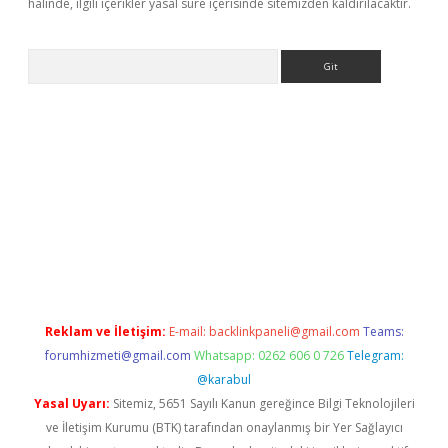
halinde, ilgili içerikler yasal süre içerisinde sitemizden kaldırılacaktır.
Arama
opera bahis
Reklam ve İletişim:
E-mail:
backlinkpaneli@gmail.com
Teams:
forumhizmeti@gmail.com
Whatsapp: 0262 606 0 726
Telegram:
@karabul
Yasal Uyarı:
Sitemiz, 5651 Sayılı Kanun gereğince Bilgi Teknolojileri
ve İletişim Kurumu (BTK) tarafından onaylanmış bir Yer Sağlayıcı