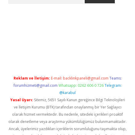
pera bahis
Reklam ve İletişim:
E-mail:
backlinkpaneli@gmail.com
Teams:
forumhizmeti@gmail.com
Whatsapp: 0262 606 0 726
Telegram:
@karabul
Yasal Uyarı:
Sitemiz, 5651 Sayılı Kanun gereğince Bilgi Teknolojileri
ve İletişim Kurumu (BTK) tarafından onaylanmış bir Yer Sağlayıcı
olarak hizmet vermektedir. Bu nedenle, sitedeki içerikleri proaktif
olarak denetleme veya araştırma yükümlülüğümüz bulunmamaktadır.
Ancak, üyelerimiz yazdıkları içeriklerin sorumluluğunu taşımakta olup,