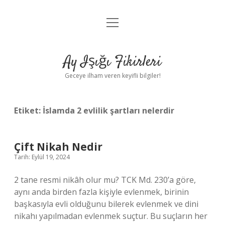
menüyü
Anasayfa
aç
Gizlilik Politikası
Ay Işığı Fikirleri
Yasal Uyarı
Geceye ilham veren keyifli bilgiler!
Hakkımızda
Etiket:
İslamda 2 evlilik şartları nelerdir
Çift Nikah Nedir
Tarih: Eylül 19, 2024
2 tane resmi nikâh olur mu? TCK Md. 230’a göre,
aynı anda birden fazla kişiyle evlenmek, birinin
başkasıyla evli olduğunu bilerek evlenmek ve dini
nikahı yapılmadan evlenmek suçtur. Bu suçların her