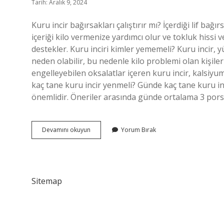
Tarih: Aralık 9, 2024
Kuru incir bağırsakları çalıştırır mı? İçerdiği lif bağır
içeriği kilo vermenize yardımcı olur ve tokluk hissi v
destekler. Kuru inciri kimler yememeli? Kuru incir, y
neden olabilir, bu nedenle kilo problemi olan kişiler
engelleyebilen oksalatlar içeren kuru incir, kalsiyum
kaç tane kuru incir yenmeli? Günde kaç tane kuru in
önemlidir. Öneriler arasında günde ortalama 3 por
Kuru
Devamını okuyun
Yorum Bırak
Incir
Gaz
Yapar
Mı
Sitemap