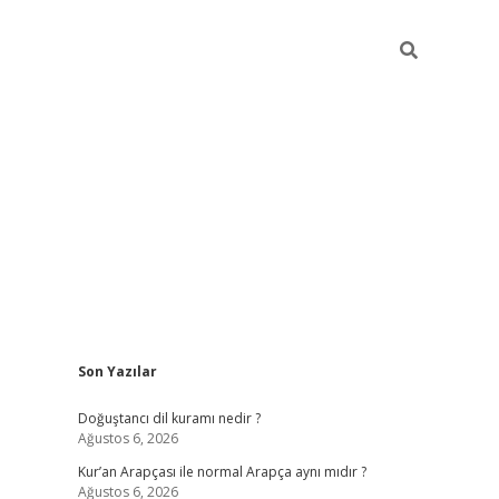
Sidebar
Son Yazılar
grand opera bahi
Doğuştancı dil kuramı nedir ?
Ağustos 6, 2026
Kur’an Arapçası ile normal Arapça aynı mıdır ?
Ağustos 6, 2026