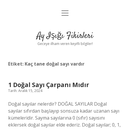
menüyü
Anasayfa
aç
Gizlilik Politikası
Ay Işığı Fikirleri
Yasal Uyarı
Geceye ilham veren keyifli bilgiler!
Hakkımızda
Etiket:
Kaç tane doğal sayı vardır
1 Doğal Sayı Çarpanı Mıdır
Tarih: Aralık 15, 2024
Doğal sayılar nelerdir? DOĞAL SAYILAR Doğal
sayılar sıfırdan başlayıp sonsuza kadar uzanan sayı
kümeleridir. Sayma sayılarına 0 (sıfır) sayısını
eklersek doğal sayılar elde ederiz. Doğal sayılar; 0, 1,