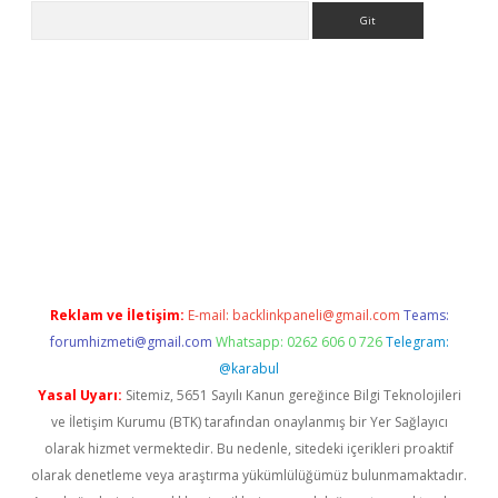
Arama
opera bahis
Reklam ve İletişim:
E-mail:
backlinkpaneli@gmail.com
Teams:
forumhizmeti@gmail.com
Whatsapp: 0262 606 0 726
Telegram:
@karabul
Yasal Uyarı:
Sitemiz, 5651 Sayılı Kanun gereğince Bilgi Teknolojileri
ve İletişim Kurumu (BTK) tarafından onaylanmış bir Yer Sağlayıcı
olarak hizmet vermektedir. Bu nedenle, sitedeki içerikleri proaktif
olarak denetleme veya araştırma yükümlülüğümüz bulunmamaktadır.