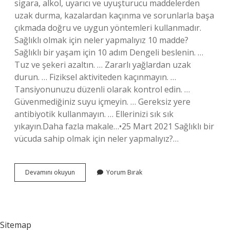
sigara, alkol, uyarıcı ve uyuşturucu maddelerden
uzak durma, kazalardan kaçınma ve sorunlarla başa
çıkmada doğru ve uygun yöntemleri kullanmadır.
Sağlıklı olmak için neler yapmalıyız 10 madde?
Sağlıklı bir yaşam için 10 adım Dengeli beslenin. …
Tuz ve şekeri azaltın. … Zararlı yağlardan uzak
durun. … Fiziksel aktiviteden kaçınmayın. …
Tansiyonunuzu düzenli olarak kontrol edin. …
Güvenmediğiniz suyu içmeyin. … Gereksiz yere
antibiyotik kullanmayın. … Ellerinizi sık sık
yıkayın.Daha fazla makale…•25 Mart 2021 Sağlıklı bir
vücuda sahip olmak için neler yapmalıyız?…
Sağlıklı
Devamını okuyun
Yorum Bırak
Bir
Birey
Olmak
Için
Neler
Sitemap
Yapılmalı