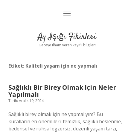
menüyü
Anasayfa
aç
Gizlilik Politikası
Ay Işığı Fikirleri
Yasal Uyarı
Geceye ilham veren keyifli bilgiler!
Hakkımızda
Etiket:
Kaliteli yaşam için ne yapmalı
Sağlıklı Bir Birey Olmak Için Neler
Yapılmalı
Tarih: Aralık 19, 2024
Sağlıklı birey olmak için ne yapmalıyım? Bu
kuralların en önemlileri; temizlik, sağlıklı beslenme,
bedensel ve ruhsal egzersiz, düzenli yaşam tarzı,