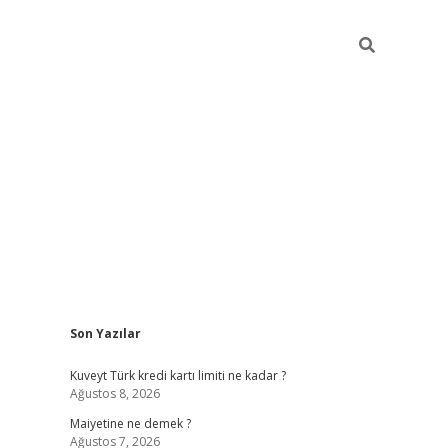
Sidebar
Son Yazılar
grand opera 
Kuveyt Türk kredi kartı limiti ne kadar ?
Ağustos 8, 2026
Maiyetine ne demek ?
Ağustos 7, 2026