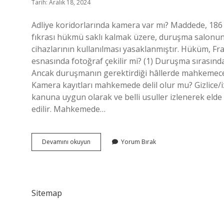
Tarih: Aralık 18, 2024
Adliye koridorlarında kamera var mı? Maddede, 186 
fıkrası hükmü saklı kalmak üzere, duruşma salonu
cihazlarının kullanılması yasaklanmıştır. Hüküm, 
esnasında fotoğraf çekilir mi? (1) Duruşma sırasında
Ancak duruşmanın gerektirdiği hâllerde mahkemece, d
Kamera kayıtları mahkemede delil olur mu? Gizlice/i
kanuna uygun olarak ve belli usuller izlenerek elde 
edilir. Mahkemede…
Mahkeme
Devamını okuyun
Yorum Bırak
Salonlarında
Kamera
Var
Mı
Sitemap