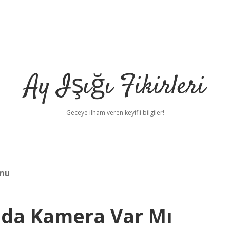
Ay Işığı Fikirleri
Geceye ilham veren keyifli bilgiler!
 mu
da Kamera Var Mı