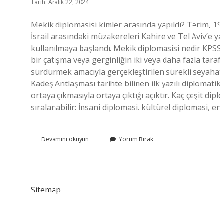
Tarih: Aralık 22, 2024
Mekik diplomasisi kimler arasında yapıldı? Terim, 19
İsrail arasındaki müzakereleri Kahire ve Tel Aviv’e 
kullanılmaya başlandı. Mekik diplomasisi nedir KPSS
bir çatışma veya gerginliğin iki veya daha fazla ta
sürdürmek amacıyla gerçekleştirilen sürekli seyahat v
Kadeş Antlaşması tarihte bilinen ilk yazılı diploma
ortaya çıkmasıyla ortaya çıktığı açıktır. Kaç çeşit di
sıralanabilir: İnsani diplomasi, kültürel diplomasi, e
Mekik
Devamını okuyun
Yorum Bırak
Diplomasisi
Kim
Yaptı
Sitemap