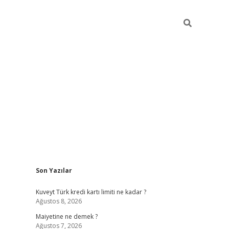
Sidebar
Son Yazılar
grand ope
Kuveyt Türk kredi kartı limiti ne kadar ?
Ağustos 8, 2026
Maiyetine ne demek ?
Ağustos 7, 2026