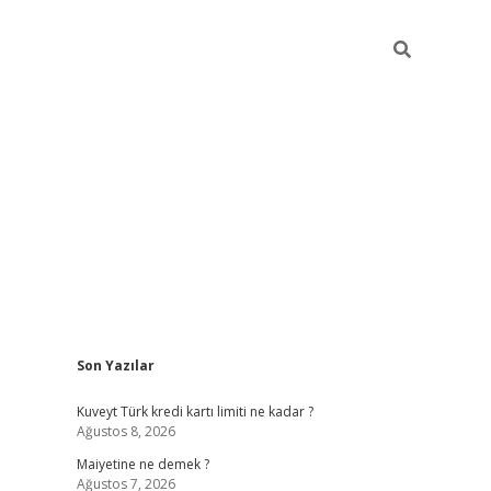
Sidebar
Son Yazılar
grand opera bah
Kuveyt Türk kredi kartı limiti ne kadar ?
Ağustos 8, 2026
Maiyetine ne demek ?
Ağustos 7, 2026