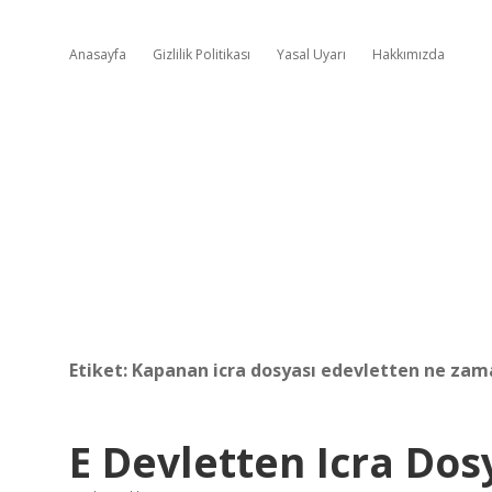
Anasayfa
Gizlilik Politikası
Yasal Uyarı
Hakkımızda
Etiket:
Kapanan icra dosyası edevletten ne zama
E Devletten Icra Dos