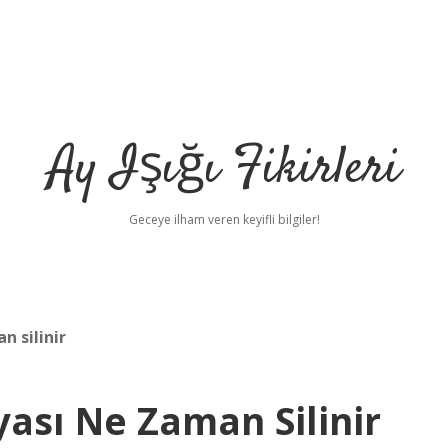
Ay Işığı Fikirleri
Geceye ilham veren keyifli bilgiler!
n silinir
yası Ne Zaman Silinir