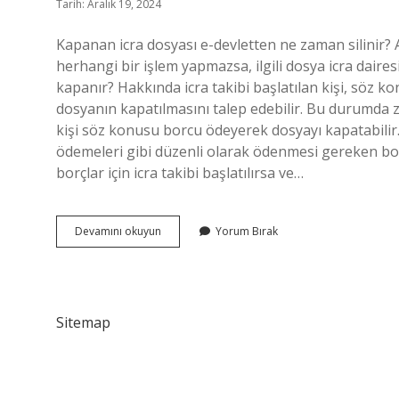
Tarih: Aralık 19, 2024
Kapanan icra dosyası e-devletten ne zaman silinir? Ala
herhangi bir işlem yapmazsa, ilgili dosya icra daire
kapanır? Hakkında icra takibi başlatılan kişi, söz
dosyanın kapatılmasını talep edebilir. Bu durumda z
kişi söz konusu borcu ödeyerek dosyayı kapatabilir.
ödemeleri gibi düzenli olarak ödenmesi gereken borçl
borçlar için icra takibi başlatılırsa ve…
E
Devamını okuyun
Yorum Bırak
Devletten
Icra
Dosyası
Ne
Zaman
Sitemap
Silinir