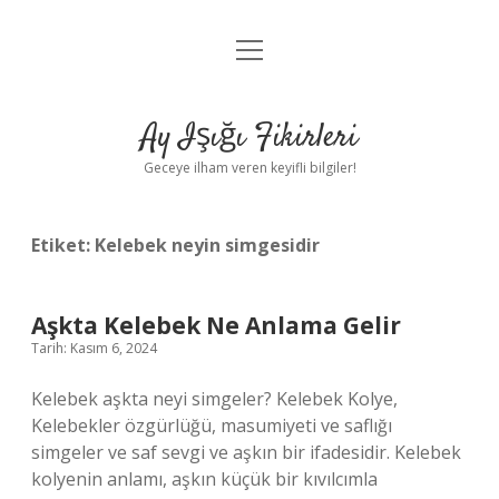
menüyü
Anasayfa
aç
Gizlilik Politikası
Ay Işığı Fikirleri
Yasal Uyarı
Geceye ilham veren keyifli bilgiler!
Hakkımızda
Etiket:
Kelebek neyin simgesidir
Aşkta Kelebek Ne Anlama Gelir
Tarih: Kasım 6, 2024
Kelebek aşkta neyi simgeler? Kelebek Kolye,
Kelebekler özgürlüğü, masumiyeti ve saflığı
simgeler ve saf sevgi ve aşkın bir ifadesidir. Kelebek
kolyenin anlamı, aşkın küçük bir kıvılcımla