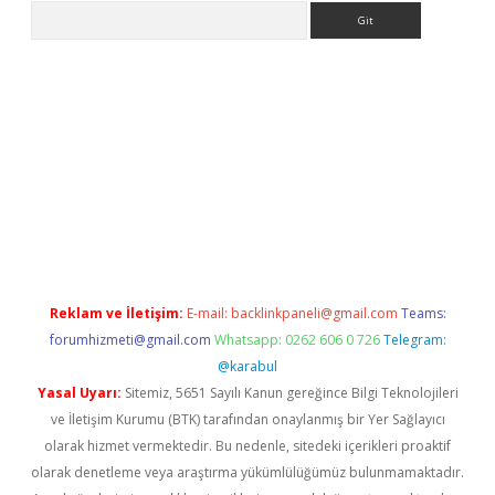
Arama
pera bahis
Reklam ve İletişim:
E-mail:
backlinkpaneli@gmail.com
Teams:
forumhizmeti@gmail.com
Whatsapp: 0262 606 0 726
Telegram:
@karabul
Yasal Uyarı:
Sitemiz, 5651 Sayılı Kanun gereğince Bilgi Teknolojileri
ve İletişim Kurumu (BTK) tarafından onaylanmış bir Yer Sağlayıcı
olarak hizmet vermektedir. Bu nedenle, sitedeki içerikleri proaktif
olarak denetleme veya araştırma yükümlülüğümüz bulunmamaktadır.