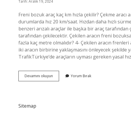
Tarih: Aralık 19, 2024
Freni bozuk araç kaç km hızla çekilir? Çekme aracı ar
durumlarda hız 20 km/saat. Hızdan daha hızlı sürm
benzeri arızalı araçlar ile başka bir araç tarafından
tarafından çekilecektir. Çekilen aracın freni bozuks
fazla kaç metre olmalıdır? 4- Çekilen aracın frenleri a
iki aracın birbirine yaklaşmasını önleyecek şekilde y
TrafikTürkiye’de araçların uyması gereken yasal hız 
Freni
Devamını okuyun
Yorum Bırak
Bozuk
Araç
Kaç
Metreden
Çeker
Sitemap