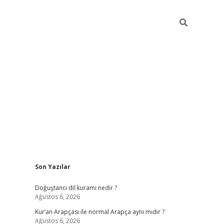
Sidebar
Son Yazılar
grand opera bah
Doğuştancı dil kuramı nedir ?
Ağustos 6, 2026
Kur’an Arapçası ile normal Arapça aynı mıdır ?
Ağustos 6, 2026