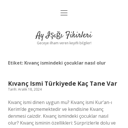
menüyü
Anasayfa
aç
Gizlilik Politikası
Ay Işığı Fikirleri
Yasal Uyarı
Geceye ilham veren keyifli bilgiler!
Hakkımızda
Etiket:
Kıvanç ismindeki çocuklar nasıl olur
Kıvanç Ismi Türkiyede Kaç Tane Var
Tarih: Aralık 18, 2024
Kıvanç ismi dinen uygun mu? Kıvanç ismi Kur’an-ı
Kerim’de geçmemektedir ve kendisine Kıvanç
denmesi caizdir. Kıvanç ismindeki çocuklar nasıl
olur? Kıvanç isminin özellikleri: Sürprizlerle dolu ve