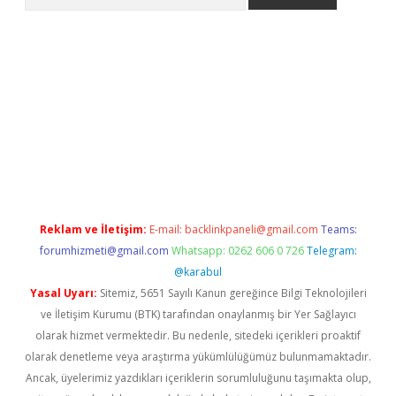
era bahis
Reklam ve İletişim:
E-mail:
backlinkpaneli@gmail.com
Teams:
forumhizmeti@gmail.com
Whatsapp: 0262 606 0 726
Telegram:
@karabul
Yasal Uyarı:
Sitemiz, 5651 Sayılı Kanun gereğince Bilgi Teknolojileri
ve İletişim Kurumu (BTK) tarafından onaylanmış bir Yer Sağlayıcı
olarak hizmet vermektedir. Bu nedenle, sitedeki içerikleri proaktif
olarak denetleme veya araştırma yükümlülüğümüz bulunmamaktadır.
Ancak, üyelerimiz yazdıkları içeriklerin sorumluluğunu taşımakta olup,