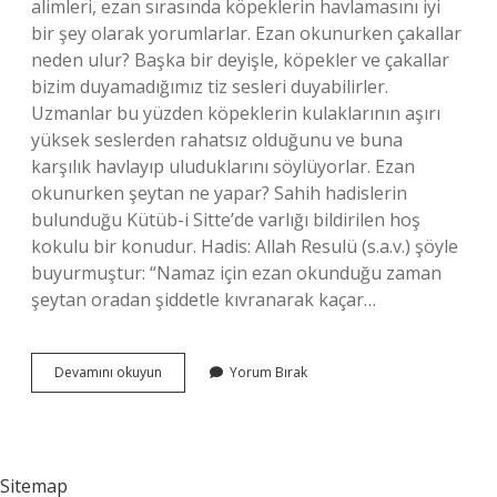
alimleri, ezan sırasında köpeklerin havlamasını iyi
bir şey olarak yorumlarlar. Ezan okunurken çakallar
neden ulur? Başka bir deyişle, köpekler ve çakallar
bizim duyamadığımız tiz sesleri duyabilirler.
Uzmanlar bu yüzden köpeklerin kulaklarının aşırı
yüksek seslerden rahatsız olduğunu ve buna
karşılık havlayıp uluduklarını söylüyorlar. Ezan
okunurken şeytan ne yapar? Sahih hadislerin
bulunduğu Kütüb-i Sitte’de varlığı bildirilen hoş
kokulu bir konudur. Hadis: Allah Resulü (s.a.v.) şöyle
buyurmuştur: “Namaz için ezan okunduğu zaman
şeytan oradan şiddetle kıvranarak kaçar…
Ezan
Devamını okuyun
Yorum Bırak
Okunurken
Neden
Ulur
Sitemap