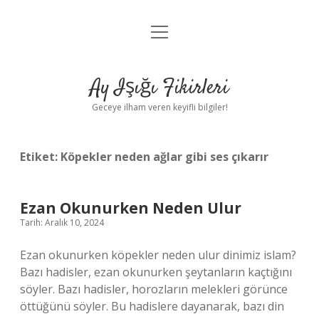
menüyü
Anasayfa
aç
Gizlilik Politikası
Ay Işığı Fikirleri
Yasal Uyarı
Geceye ilham veren keyifli bilgiler!
Hakkımızda
Etiket:
Köpekler neden ağlar gibi ses çıkarır
Ezan Okunurken Neden Ulur
Tarih: Aralık 10, 2024
Ezan okunurken köpekler neden ulur dinimiz islam?
Bazı hadisler, ezan okunurken şeytanların kaçtığını
söyler. Bazı hadisler, horozların melekleri görünce
öttüğünü söyler. Bu hadislere dayanarak, bazı din