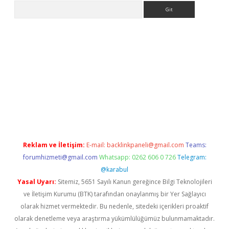
Arama
era bahis
Reklam ve İletişim:
E-mail:
backlinkpaneli@gmail.com
Teams:
forumhizmeti@gmail.com
Whatsapp: 0262 606 0 726
Telegram:
@karabul
Yasal Uyarı:
Sitemiz, 5651 Sayılı Kanun gereğince Bilgi Teknolojileri
ve İletişim Kurumu (BTK) tarafından onaylanmış bir Yer Sağlayıcı
olarak hizmet vermektedir. Bu nedenle, sitedeki içerikleri proaktif
olarak denetleme veya araştırma yükümlülüğümüz bulunmamaktadır.