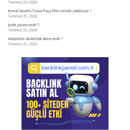
Temmuz 29, 2026
Kemal Sunal’ın Tosun Paşa filmi nerede çekilmiştir ?
Temmuz 25, 2026
Joule yasası nedir ?
Temmuz 23, 2026
Atatürk’ün devletcilik ilkesi nedir ?
Temmuz 21, 2026